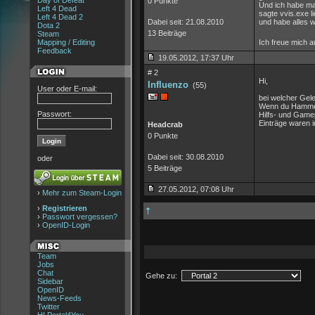
Day of Defeat
0 Punkte
Und ich habe ma
Left 4 Dead
sagte vvis.exe l
Left 4 Dead 2
Dabei seit: 21.08.2010
und habe alles 
Dota 2
13 Beiträge
Steam
Mapping / Editing
Ich freue mich a
Feedback
19.05.2012, 17:37 Uhr
# 2
Hi,
Influenzo
(55)
User oder E-mail:
bei welcher Gel
Wenn du Hammer 
Passwort:
Hilfs- und Gamep
Einträge waren im
Headcrab
0 Punkte
Dabei seit: 30.08.2010
oder
5 Beiträge
27.05.2012, 07:08 Uhr
›
Mehr zum Steam-Login
›
Registrieren
›
Passwort vergessen?
›
OpenID-Login
Team
Jobs
Chat
Gehe zu:
Sidebar
OpenID
News-Feeds
Twitter