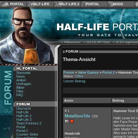
HL PORTAL
HALF-LIFE
HALF-LIFE 2
PORTAL
MODS
C
›› Willkommen! ››
123.531.667
Visits ››
18.313
registrier
FORUM
Thema-Ansicht
Forum
>
Valve Games
>
Portal 2
> Hammer Tool
Startseite
Status:
Offen
News
Artikel
Letzter Beitrag
Umfragen
Bilder
Files
FAQ
Autor
Beitrag
Übersicht
# 1
Hammer Tool St
Half-Life
Metallbox7de
Half-Life 2
(33)
Hallo Leute ich 
Half-Life 3
den Face Poser 
Team Fortress 2
hammer.exe hat 
Portal
oder Model View
Portal 2
Also was ich sch
Headcrab
Counter-Strike
gemacht habe so