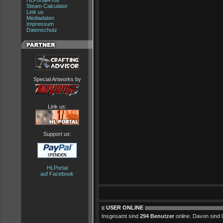
HLPortal4You
Steam Calculator
Link us
Mediadaten
Impressum
Datenschutz
Special Artworks by
Link us:
Support us:
HLPortal
auf Facebook
USER ONLINE
Insgesamt sind
294 Benutzer
online. Davon sind 0 