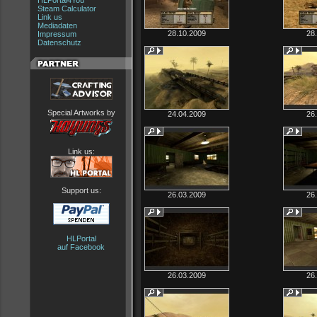
HLPortal4You
Steam Calculator
Link us
Mediadaten
28.10.2009
28
Impressum
Datenschutz
Special Artworks by
24.04.2009
26
Link us:
Support us:
26.03.2009
26
HLPortal
auf Facebook
26.03.2009
26