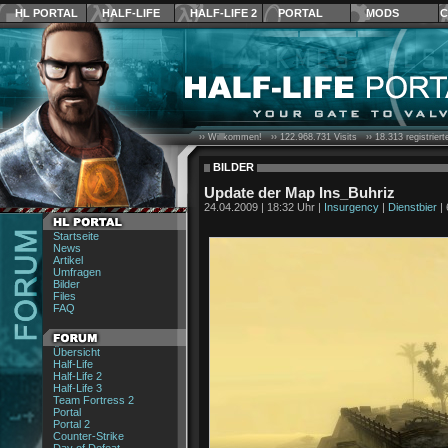
HL PORTAL
HALF-LIFE
HALF-LIFE 2
PORTAL
MODS
C
›› Willkommen! ››
122.968.731
Visits ››
18.313
registrier
BILDER
Update der Map Ins_Buhriz
24.04.2009 | 18:32 Uhr |
Insurgency
|
Dienstbier
| 
Startseite
News
Artikel
Umfragen
Bilder
Files
FAQ
Übersicht
Half-Life
Half-Life 2
Half-Life 3
Team Fortress 2
Portal
Portal 2
Counter-Strike