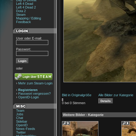
Day of Defeat
Left 4 Dead
Left 4 Dead 2
Dota 2
Steam
Mapping / Editing
Feedback
User oder E-mail:
Passwort:
oder
›
Mehr zum Steam-Login
›
Registrieren
›
Passwort vergessen?
Bild in Originalgröße
Alle Bilder zur Kategorie
›
OpenID-Login
0 bei 0 Stimmen
Team
Jobs
Weitere Bilder - Kategorie
Chat
Sidebar
OpenID
News-Feeds
Twitter