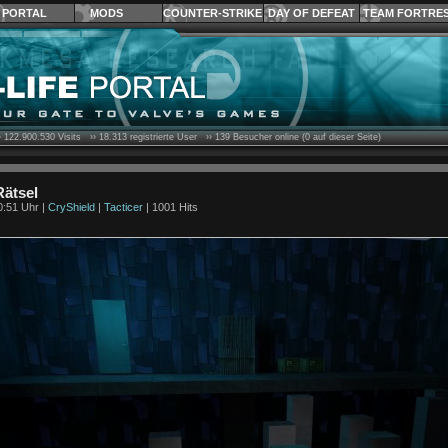
PORTAL
MODS
COUNTER-STRIKE
DAY OF DEFEAT
TEAM FORTRE
›
122.900.530
Visits ››
18.313
registrierte User ››
139
Besucher online (0 auf dieser Seite)
Rätsel
0:51 Uhr |
CryShield
|
Tacticer
| 1001 Hits