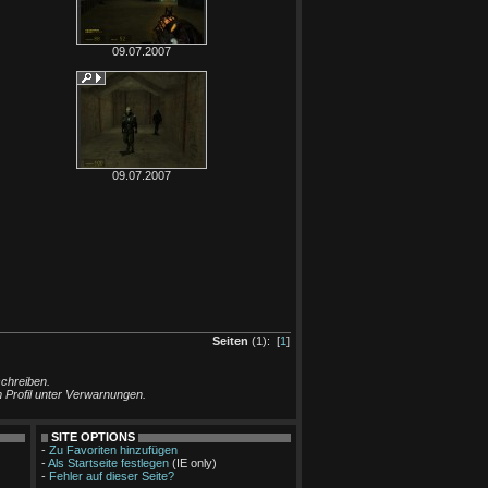
09.07.2007
09.07.2007
Seiten
(1): [
1
]
schreiben.
m Profil unter Verwarnungen.
SITE OPTIONS
-
Zu Favoriten hinzufügen
-
Als Startseite festlegen
(IE only)
-
Fehler auf dieser Seite?