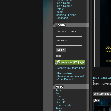
Day of Defeat
Left 4 Dead
Left 4 Dead 2
Dota 2
Steam
Mapping / Editing
Feedback
User oder E-mail:
Passwort:
oder
›
Mehr zum Steam-Login
›
Registrieren
›
Passwort vergessen?
Bild in Origina
›
OpenID-Login
0 bei 0 Stimme
Team
Jobs
Weitere Bilde
Chat
Sidebar
OpenID
News-Feeds
Twitter