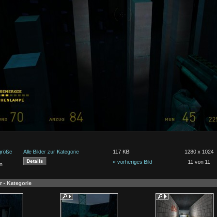
lgröße
Alle Bilder zur Kategorie
117 KB
1280 x 1024
« vorheriges Bild
11 von 11
n
r - Kategorie