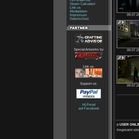
HLPortal4You
Steam Calculator
Link us
Mediadaten
09.07.2
Impressum
Datenschutz
Special Artworks by
09.07.2
Link us:
Support us:
09.07.2
HLPortal
auf Facebook
USER ONLI
Insgesamt sin