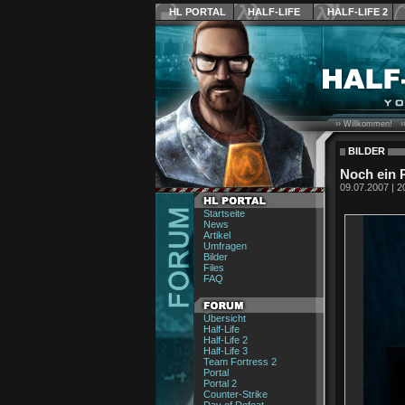
HL PORTAL
HALF-LIFE
HALF-LIFE 2
›› Willkommen! ›
BILDER
Noch ein 
09.07.2007 | 2
Startseite
News
Artikel
Umfragen
Bilder
Files
FAQ
Übersicht
Half-Life
Half-Life 2
Half-Life 3
Team Fortress 2
Portal
Portal 2
Counter-Strike