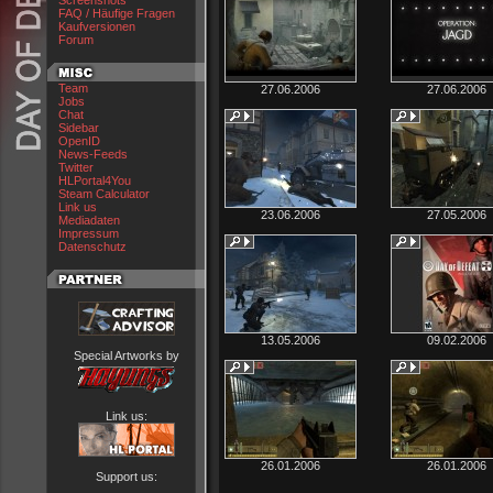
Screenshots
FAQ / Häufige Fragen
Kaufversionen
Forum
Team
27.06.2006
27.06.2006
Jobs
Chat
Sidebar
OpenID
News-Feeds
Twitter
HLPortal4You
Steam Calculator
Link us
23.06.2006
27.05.2006
Mediadaten
Impressum
Datenschutz
13.05.2006
09.02.2006
Special Artworks by
Link us:
26.01.2006
26.01.2006
Support us: