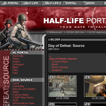
HL PORTAL
HALF-LIFE
HALF-LIFE 2
PORTAL
MODS
C
›› Willkommen! ››
122.991.299
Visits ››
18.313
registrier
BILDER
Day of Defeat: Source
200
Bilder
Startseite
..
News
Day of Defeat: Source
Artikel
Custom-Maps
Umfragen
Mods
Bilder
Press Preview
Files
Vergleich
FAQ
Facts
Gameplay
Klassen und Waffen
Maps
Custom-Maps
CAMP Map-Packs
24.05.2008
24.05.2008
HUD
Wöchentliche Stats