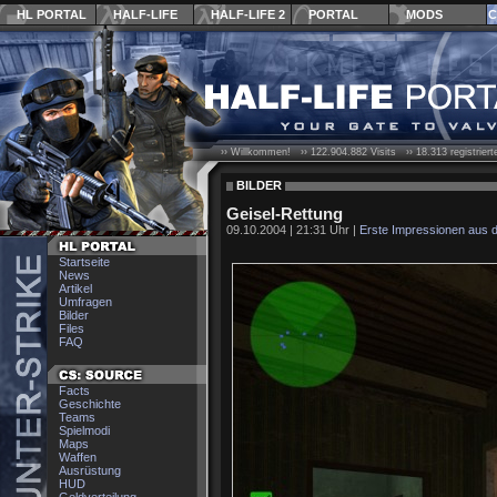
HL PORTAL
HALF-LIFE
HALF-LIFE 2
PORTAL
MODS
C
›› Willkommen! ››
122.904.882
Visits ››
18.313
registrier
BILDER
Geisel-Rettung
09.10.2004 | 21:31 Uhr |
Erste Impressionen aus d
Startseite
News
Artikel
Umfragen
Bilder
Files
FAQ
Facts
Geschichte
Teams
Spielmodi
Maps
Waffen
Ausrüstung
HUD