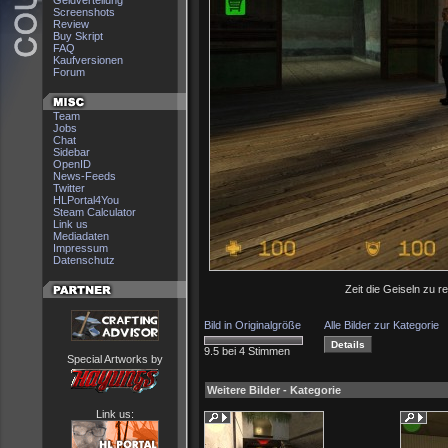
Geldverteilung
Screenshots
Review
Buy Skript
FAQ
Kaufversionen
Forum
Team
Jobs
Chat
Sidebar
OpenID
News-Feeds
Twitter
HLPortal4You
Steam Calculator
Link us
Mediadaten
Impressum
Datenschutz
Zeit die Geiseln zu r
Bild in Originalgröße
Alle Bilder zur Kategorie
9.5 bei 4 Stimmen
Special Artworks by
Weitere Bilder - Kategorie
Link us: