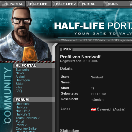
HL PORTAL
HALF-LIFE
HALF-LIFE 2
PORTAL
MODS
C
›› Willkommen! ››
123.600.220
Visits ››
18.313
registrier
USER
Profil von Nordwolf
Registriert seit 03.10.2004
Details
Startseite
News
Artikel
User:
Nordwolf
Umfragen
Name:
Bilder
Files
Alter:
47
FAQ
Geburtstag:
11.11.1978
Geschlecht:
männlich
Übersicht
Half-Life
Land:
Österreich (Austria)
Half-Life 2
Half-Life 3
Team Fortress 2
Portal
Portal 2
Counter-Strike
Statistiken