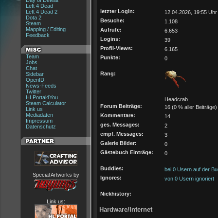
Day of Defeat
Left 4 Dead
letzter Login:
Left 4 Dead 2
12.04.2026, 19:55 Uhr
Dota 2
Besuche:
1.108
Steam
Mapping / Editing
Aufrufe:
6.653
Feedback
Logins:
39
Profil-Views:
6.165
Team
Punkte:
0
Jobs
Chat
Rang:
Sidebar
OpenID
News-Feeds
Twitter
HLPortal4You
Headcrab
Steam Calculator
Forum Beiträge:
16 (0 % aller Beiträge)
Link us
Mediadaten
Kommentare:
14
Impressum
ges. Messages:
2
Datenschutz
empf. Messages:
3
Galerie Bilder:
0
Gästebuch Einträge:
0
Buddies:
bei 0 Usern auf der Bu
Special Artworks by
Ignores:
von 0 Usern ignoriert
Nickhistory:
Link us:
Hardware/Internet