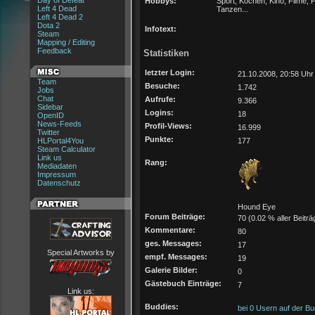
Day of Defeat
Hobbys:
Sport, Kochen, Kino, Filme, 
Left 4 Dead
Tanzen...
Left 4 Dead 2
Dota 2
Infotext:
Steam
Mapping / Editing
Feedback
Statistiken
letzter Login:
21.10.2008, 20:58 Uhr
Team
Besuche:
1.742
Jobs
Chat
Aufrufe:
9.366
Sidebar
Logins:
18
OpenID
News-Feeds
Profil-Views:
16.999
Twitter
Punkte:
HLPortal4You
177
Steam Calculator
Link us
Rang:
Mediadaten
Impressum
Datenschutz
Hound Eye
Forum Beiträge:
70 (0.02 % aller Beiträ
Kommentare:
80
ges. Messages:
17
Special Artworks by
empf. Messages:
19
Galerie Bilder:
0
Gästebuch Einträge:
7
Link us:
Buddies:
bei 0 Usern auf der Bu