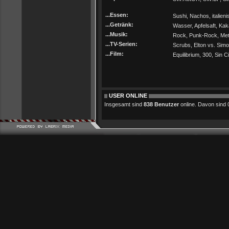
...Essen:
Sushi, Nachos, italien
...Getränk:
Wasser, Apfelsaft, Kak
...Musik:
Rock, Punk-Rock, Metal
...TV-Serien:
Scrubs, Elton vs. Sim
...Film:
Equilibrium, 300, Sin Cit
USER ONLINE
Insgesamt sind
838 Benutzer
online. Davon sind 0 