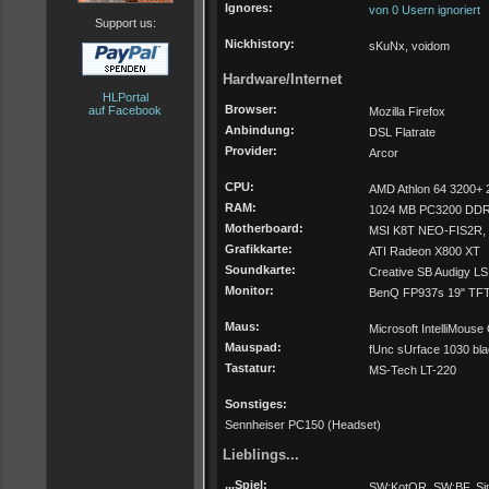
Ignores:
von 0 Usern ignoriert
Support us:
Nickhistory:
sKuNx, voidom
Hardware/Internet
HLPortal
Browser:
auf Facebook
Mozilla Firefox
Anbindung:
DSL Flatrate
Provider:
Arcor
CPU:
AMD Athlon 64 3200+
RAM:
1024 MB PC3200 DD
Motherboard:
MSI K8T NEO-FIS2R, 
Grafikkarte:
ATI Radeon X800 XT
Soundkarte:
Creative SB Audigy LS 
Monitor:
BenQ FP937s 19" TF
Maus:
Microsoft IntelliMouse 
Mauspad:
fUnc sUrface 1030 bl
Tastatur:
MS-Tech LT-220
Sonstiges:
Sennheiser PC150 (Headset)
Lieblings...
...Spiel:
SW:KotOR, SW:BF, Si