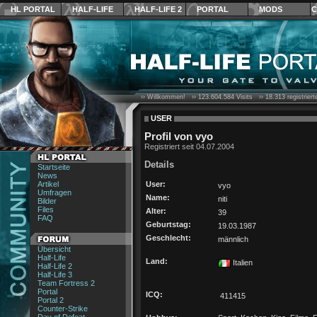
HL PORTAL
HALF-LIFE
HALF-LIFE 2
PORTAL
MODS
C
›› Willkommen! ››
123.604.584
Visits ››
18.313
registrier
USER
Profil von vyo
Registriert seit 04.07.2004
Details
Startseite
News
Artikel
User:
vyo
Umfragen
Name:
niti
Bilder
Files
Alter:
39
FAQ
Geburtstag:
19.03.1987
Geschlecht:
männlich
Übersicht
Half-Life
Land:
Italien
Half-Life 2
Half-Life 3
Team Fortress 2
Portal
ICQ:
411415
Portal 2
Counter-Strike