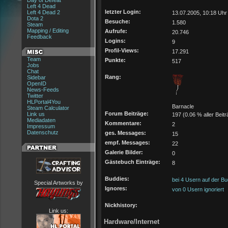
Day of Defeat
Left 4 Dead
letzter Login:
Left 4 Dead 2
13.07.2005, 10:18 Uhr
Dota 2
Besuche:
1.580
Steam
Mapping / Editing
Aufrufe:
20.746
Feedback
Logins:
9
Profil-Views:
17.291
Team
Punkte:
517
Jobs
Chat
Rang:
Sidebar
OpenID
News-Feeds
Twitter
HLPortal4You
Barnacle
Steam Calculator
Forum Beiträge:
Link us
197 (0.06 % aller Beitr
Mediadaten
Kommentare:
2
Impressum
Datenschutz
ges. Messages:
15
empf. Messages:
22
Galerie Bilder:
0
Gästebuch Einträge:
8
Buddies:
bei 4 Usern auf der Bu
Special Artworks by
Ignores:
von 0 Usern ignoriert
Nickhistory:
Link us:
Hardware/Internet