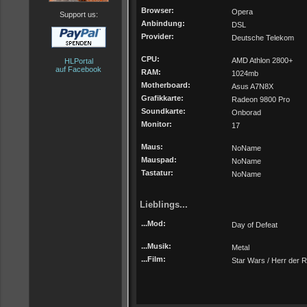
Browser:
Opera
Support us:
Anbindung:
DSL
Provider:
Deutsche Telekom
CPU:
AMD Athlon 2800+
HLPortal
auf Facebook
RAM:
1024mb
Motherboard:
Asus A7N8X
Grafikkarte:
Radeon 9800 Pro
Soundkarte:
Onborad
Monitor:
17
Maus:
NoName
Mauspad:
NoName
Tastatur:
NoName
Lieblings...
...Mod:
Day of Defeat
...Musik:
Metal
...Film:
Star Wars / Herr der R