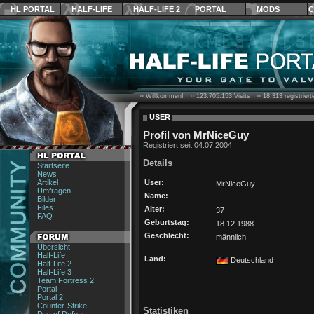
HL PORTAL
HALF-LIFE
HALF-LIFE 2
PORTAL
MODS
C
›› Willkommen! ››
123.705.153
Visits ››
18.313
registrier
USER
Profil von MrNiceGuy
Registriert seit 04.07.2004
Details
Startseite
News
Artikel
User:
MrNiceGuy
Umfragen
Name:
Bilder
Files
Alter:
37
FAQ
Geburtstag:
18.12.1988
Geschlecht:
männlich
Übersicht
Half-Life
Land:
Deutschland
Half-Life 2
Half-Life 3
Team Fortress 2
Portal
Portal 2
Counter-Strike
Statistiken