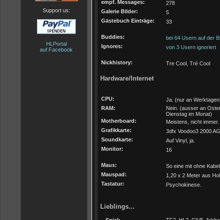
empf. Messages:
278
Support us:
Galerie Bilder:
5
Gästebuch Einträge:
33
Buddies:
bei 64 Usern auf der B
HLPortal
Ignores:
von 3 Usern ignoriert
auf Facebook
Nickhistory:
Tre Cool, Tré Cool
Hardware/Internet
CPU:
Ja. (nur an Werktagen
RAM:
Nein. (ausser an Oste
Dienstag im Monat)
Motherboard:
Meistens, nicht immer.
Grafikkarte:
3dfx Voodoo3 2000 A
Soundkarte:
Auf Vinyl, ja.
Monitor:
16
Maus:
So eine mit ohne Kabel
Mauspad:
1,20 x 2 Meter aus Hol
Tastatur:
Psychokinese.
Lieblings...