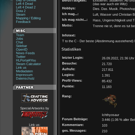
Day of Defeat
Beruf/Tätigkeit:
Existieren. Studieren. Ab un
Left 4 Dead
(das war auch ein Witz)
Left 4 Dead 2
Hobbys:
Dies. Das. Musik. Photoshop
Dota 2
Ich mag...:
Steam
Luft, Wasser und Christian B
Mapping / Editing
Ich mag nicht...:
Hass, Ungerechtigkeit und Ti
Feedback
Motto:
Trenne nie st, denn es tut b
Team
Infotext:
Jobs
T to the C - Der beste (Abstimmung ausstehend)
Chat
Sidebar
Statistiken
OpenID
News-Feeds
Twitter
letzter Login:
26.09.2022, 21:36 Uhr
HLPortal4You
Besuche:
Steam Calculator
21.720
Link us
Aufrufe:
217.811
Mediadaten
Impressum
Logins:
1.391
Datenschutz
Profil-Views:
85.432
Punkte:
11.183
Rang:
Special Artworks by
Ichthyosaur
Forum Beiträge:
3.446 (1.06 % aller Bei
Link us:
Kommentare:
103
ges. Messages:
210