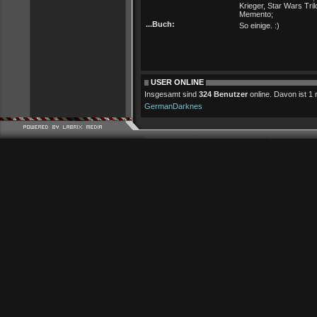
Krieger, Star Wars Tril
Memento;
...Buch:
So einige. :)
USER ONLINE
Insgesamt sind
324 Benutzer
online. Davon ist 1 r
GermanDarknes