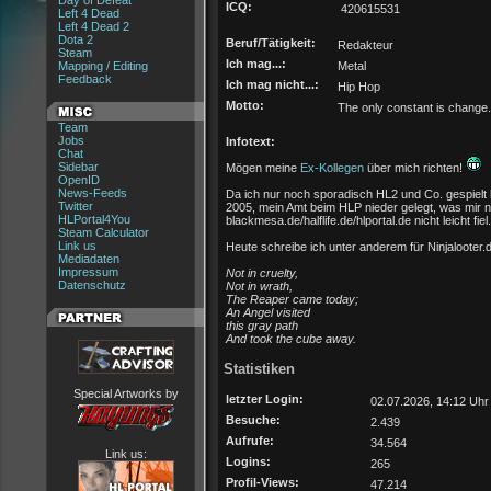
Day of Defeat
ICQ:
420615531
Left 4 Dead
Left 4 Dead 2
Dota 2
Beruf/Tätigkeit:
Redakteur
Steam
Ich mag...:
Mapping / Editing
Metal
Feedback
Ich mag nicht...:
Hip Hop
Motto:
The only constant is change.
Team
Jobs
Infotext:
Chat
Sidebar
Mögen meine
Ex-Kollegen
über mich richten!
OpenID
News-Feeds
Da ich nur noch sporadisch HL2 und Co. gespielt
Twitter
2005, mein Amt beim HLP nieder gelegt, was mir n
HLPortal4You
blackmesa.de/halflife.de/hlportal.de nicht leicht fiel.
Steam Calculator
Link us
Heute schreibe ich unter anderem für Ninjalooter.
Mediadaten
Impressum
Not in cruelty,
Datenschutz
Not in wrath,
The Reaper came today;
An Angel visited
this gray path
And took the cube away.
Statistiken
Special Artworks by
letzter Login:
02.07.2026, 14:12 Uhr
Besuche:
2.439
Aufrufe:
34.564
Link us:
Logins:
265
Profil-Views:
47.214