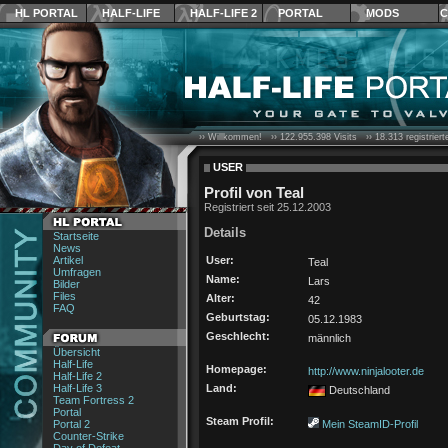
HL PORTAL
HALF-LIFE
HALF-LIFE 2
PORTAL
MODS
C
›› Willkommen! ››
122.955.398
Visits ››
18.313
registrier
USER
Profil von Teal
Registriert seit 25.12.2003
Details
Startseite
News
Artikel
User:
Teal
Umfragen
Name:
Lars
Bilder
Files
Alter:
42
FAQ
Geburtstag:
05.12.1983
Geschlecht:
männlich
Übersicht
Half-Life
Homepage:
http://www.ninjalooter.de
Half-Life 2
Half-Life 3
Land:
Deutschland
Team Fortress 2
Portal
Steam Profil:
Portal 2
Mein SteamID-Profil
Counter-Strike