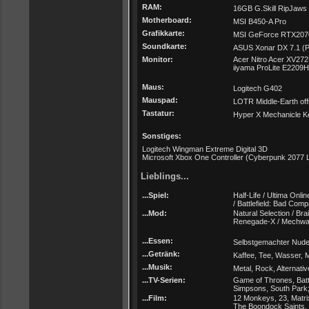
RAM:
16GB G.Skill RipJaw
Motherboard:
MSI B450-A Pro
Grafikkarte:
MSI GeForce RTX207
Soundkarte:
ASUS Xonar DX 7.1 (P
Monitor:
Acer Nitro Acer XV27
iiyama ProLite E2209
Maus:
Logitech G402
Mauspad:
LOTR Middle-Earth off
Tastatur:
Hyper X Mechanicle K
Sonstiges:
Logitech Wingman Extreme Digital 3D
Microsoft Xbox One Controller (Cyberpunk 2077 Li
Lieblings...
...Spiel:
Half-Life / Ultima Onlin
/ Battlefield: Bad Com
...Mod:
Natural Selection / Bra
Renegade-X / Mechwar
...Essen:
Selbstgemachter Nudel
...Getränk:
Kaffee, Tee, Wasser, 
...Musik:
Metal, Rock, Alternative
...TV-Serien:
Game of Thrones, Battl
Simpsons, South Park
...Film:
12 Monkeys, 23, Matri
The Boondock Saints, 