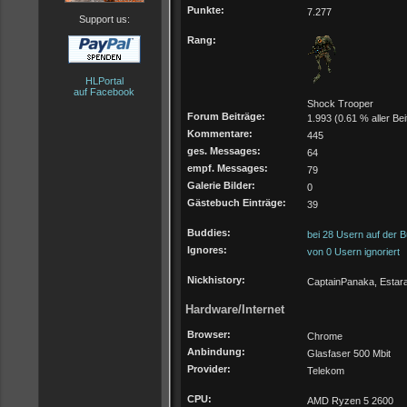
Punkte:
7.277
Support us:
Rang:
HLPortal
auf Facebook
Shock Trooper
Forum Beiträge:
1.993 (0.61 % aller Bei
Kommentare:
445
ges. Messages:
64
empf. Messages:
79
Galerie Bilder:
0
Gästebuch Einträge:
39
Buddies:
bei 28 Usern auf der B
Ignores:
von 0 Usern ignoriert
Nickhistory:
CaptainPanaka, Estar
Hardware/Internet
Browser:
Chrome
Anbindung:
Glasfaser 500 Mbit
Provider:
Telekom
CPU:
AMD Ryzen 5 2600