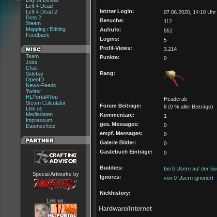
Day of Defeat
Left 4 Dead
letzter Login:
Left 4 Dead 2
07.06.2020, 14:10 Uhr
Dota 2
Besuche:
112
Steam
Mapping / Editing
Aufrufe:
551
Feedback
Logins:
5
Profil-Views:
3.214
Team
Punkte:
0
Jobs
Chat
Rang:
Sidebar
OpenID
News-Feeds
Twitter
HLPortal4You
Headcrab
Steam Calculator
Forum Beiträge:
8 (0 % aller Beiträge)
Link us
Mediadaten
Kommentare:
1
Impressum
ges. Messages:
0
Datenschutz
empf. Messages:
0
Galerie Bilder:
0
Gästebuch Einträge:
0
Buddies:
bei 0 Usern auf der Bu
Special Artworks by
Ignores:
von 0 Usern ignoriert
Nickhistory:
Link us:
Hardware/Internet