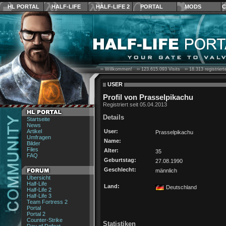
HL PORTAL
HALF-LIFE
HALF-LIFE 2
PORTAL
MODS
C
›› Willkommen! ››
123.615.093
Visits ››
18.313
registrier
USER
Profil von Prasselpikachu
Registriert seit 05.04.2013
Details
Startseite
News
Artikel
User:
Prasselpikachu
Umfragen
Name:
Bilder
Files
Alter:
35
FAQ
Geburtstag:
27.08.1990
Geschlecht:
männlich
Übersicht
Half-Life
Land:
Deutschland
Half-Life 2
Half-Life 3
Team Fortress 2
Portal
Portal 2
Counter-Strike
Statistiken