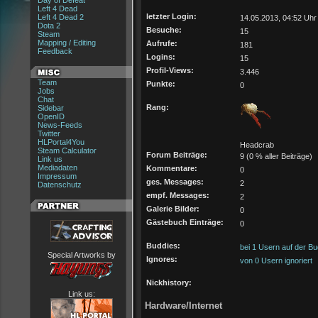
Day of Defeat
Left 4 Dead
letzter Login:
Left 4 Dead 2
14.05.2013, 04:52 Uhr
Dota 2
Besuche:
15
Steam
Mapping / Editing
Aufrufe:
181
Feedback
Logins:
15
Profil-Views:
3.446
Team
Punkte:
0
Jobs
Chat
Rang:
Sidebar
OpenID
News-Feeds
Twitter
HLPortal4You
Headcrab
Steam Calculator
Forum Beiträge:
9 (0 % aller Beiträge)
Link us
Mediadaten
Kommentare:
0
Impressum
ges. Messages:
2
Datenschutz
empf. Messages:
2
Galerie Bilder:
0
Gästebuch Einträge:
0
Buddies:
bei 1 Usern auf der Bu
Special Artworks by
Ignores:
von 0 Usern ignoriert
Nickhistory:
Link us:
Hardware/Internet