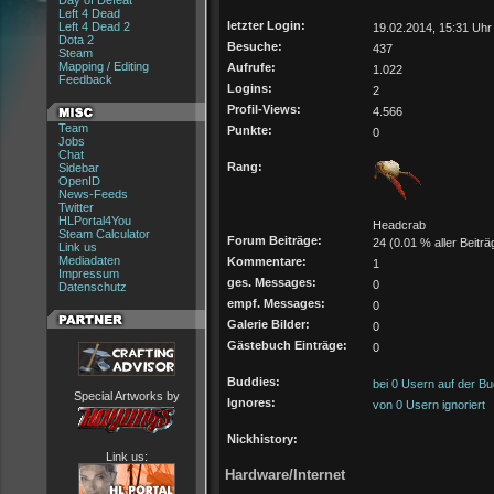
Day of Defeat
Left 4 Dead
letzter Login:
Left 4 Dead 2
19.02.2014, 15:31 Uhr
Dota 2
Besuche:
437
Steam
Mapping / Editing
Aufrufe:
1.022
Feedback
Logins:
2
Profil-Views:
4.566
Team
Punkte:
0
Jobs
Chat
Rang:
Sidebar
OpenID
News-Feeds
Twitter
HLPortal4You
Headcrab
Steam Calculator
Forum Beiträge:
24 (0.01 % aller Beiträ
Link us
Mediadaten
Kommentare:
1
Impressum
ges. Messages:
0
Datenschutz
empf. Messages:
0
Galerie Bilder:
0
Gästebuch Einträge:
0
Buddies:
bei 0 Usern auf der Bu
Special Artworks by
Ignores:
von 0 Usern ignoriert
Nickhistory:
Link us:
Hardware/Internet