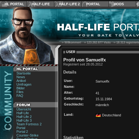
HL PORTAL
HALF-LIFE
HALF-LIFE 2
PORTAL
MODS
C
›› Willkommen! ››
123.262.677
Visits ››
18.313
registrier
USER
Profil von Samuelfx
Registriert seit 28.05.2012
Details
Startseite
News
Artikel
User:
Samuelfx
Umfragen
Name:
Bilder
Files
Alter:
41
FAQ
Geburtstag:
15.11.1984
Geschlecht:
männlich
Übersicht
Half-Life
Land:
Deutschland
Half-Life 2
Half-Life 3
Team Fortress 2
Portal
Portal 2
Counter-Strike
Statistiken