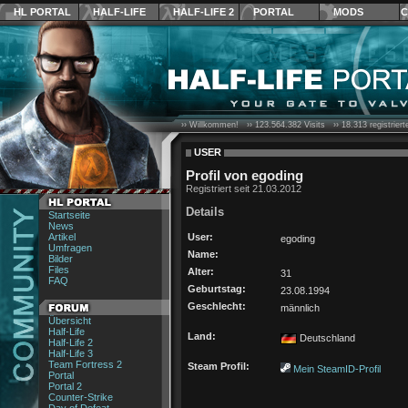
HL PORTAL
HALF-LIFE
HALF-LIFE 2
PORTAL
MODS
C
›› Willkommen! ››
123.564.382
Visits ››
18.313
registrier
USER
Profil von egoding
Registriert seit 21.03.2012
Details
Startseite
News
Artikel
User:
egoding
Umfragen
Name:
Bilder
Files
Alter:
31
FAQ
Geburtstag:
23.08.1994
Geschlecht:
männlich
Übersicht
Half-Life
Land:
Deutschland
Half-Life 2
Half-Life 3
Team Fortress 2
Steam Profil:
Mein SteamID-Profil
Portal
Portal 2
Counter-Strike