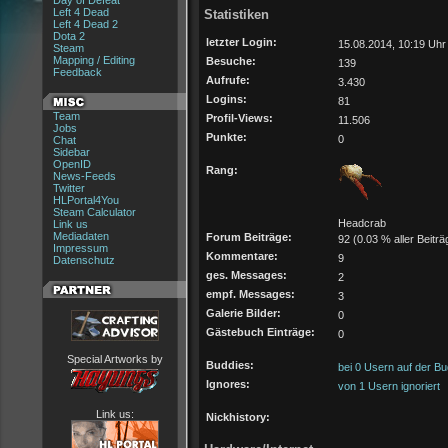
Day of Defeat
Left 4 Dead
Statistiken
Left 4 Dead 2
Dota 2
letzter Login:
15.08.2014, 10:19 Uhr
Steam
Mapping / Editing
Besuche:
139
Feedback
Aufrufe:
3.430
Logins:
81
Team
Profil-Views:
11.506
Jobs
Punkte:
0
Chat
Sidebar
OpenID
Rang:
News-Feeds
Twitter
HLPortal4You
Steam Calculator
Headcrab
Link us
Mediadaten
Forum Beiträge:
92 (0.03 % aller Beiträ
Impressum
Kommentare:
9
Datenschutz
ges. Messages:
2
empf. Messages:
3
Galerie Bilder:
0
Gästebuch Einträge:
0
Special Artworks by
Buddies:
bei 0 Usern auf der Bu
Ignores:
von 1 Usern ignoriert
Link us:
Nickhistory: