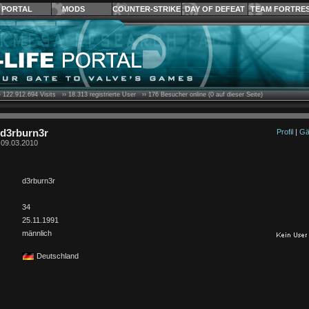
PORTAL
MODS
COUNTER-STRIKE
DAY OF DEFEAT
TEAM FORTRE
›
122.912.694
Visits ››
18.313
registrierte User ››
176
Besucher online (0 auf dieser Seite)
 d3rburn3r
Profil
|
Gä
t 09.03.2010
d3rburn3r
34
25.11.1991
männlich
Deutschland