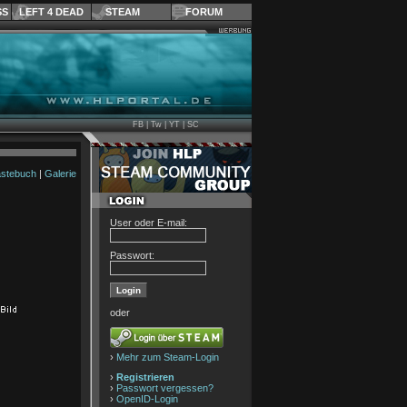
SS
LEFT 4 DEAD
STEAM
FORUM
FB
|
Tw
|
YT
|
SC
stebuch
|
Galerie
User oder E-mail:
Passwort:
oder
›
Mehr zum Steam-Login
›
Registrieren
›
Passwort vergessen?
›
OpenID-Login