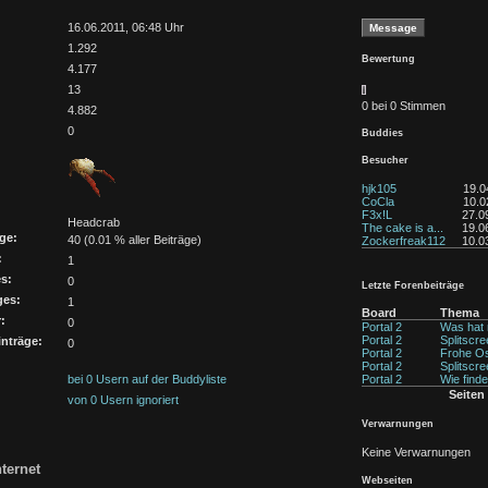
:
16.06.2011, 06:48 Uhr
1.292
Bewertung
4.177
13
0 bei 0 Stimmen
4.882
0
Buddies
Besucher
hjk105
19.0
CoCla
10.0
F3x!L
27.0
Headcrab
The cake is a...
19.0
ge:
40 (0.01 % aller Beiträge)
Zockerfreak112
10.0
:
1
s:
0
Letzte Forenbeiträge
ges:
1
Board
Thema
:
0
Portal 2
Was hat m
Portal 2
Splitscree
nträge:
0
Portal 2
Frohe Os
Portal 2
Splitscree
bei 0 Usern auf der Buddyliste
Portal 2
Wie findet
Seiten
von 0 Usern ignoriert
Verwarnungen
Keine Verwarnungen
ternet
Webseiten