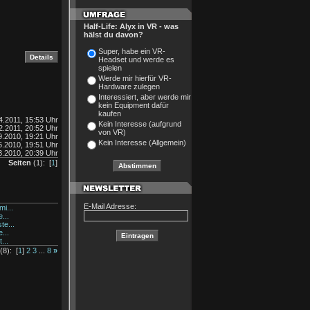
Half-Life: Alyx in VR - was
hälst du davon?
Super, habe ein VR-
Headset und werde es
spielen
Werde mir hierfür VR-
Hardware zulegen
Interessiert, aber werde mir
kein Equipment dafür
kaufen
4.2011, 15:53 Uhr
Kein Interesse (aufgrund
2.2011, 20:52 Uhr
von VR)
9.2010, 19:21 Uhr
Kein Interesse (Allgemein)
6.2010, 19:51 Uhr
3.2010, 20:39 Uhr
Seiten
(1): [
1
]
E-Mail Adresse:
i...
...
te...
...
...
(8): [
1
]
2
3
...
8
»