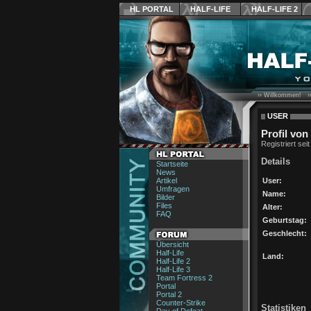
HL PORTAL
HALF-LIFE
HALF-LIFE 2
›› Willkommen! ›
USER
Profil von
Registriert sei
Details
Startseite
News
Artikel
User:
Umfragen
Name:
Bilder
Files
Alter:
FAQ
Geburtstag:
Geschlecht:
Übersicht
Half-Life
Land:
Half-Life 2
Half-Life 3
Team Fortress 2
Portal
Portal 2
Counter-Strike
Statistiken