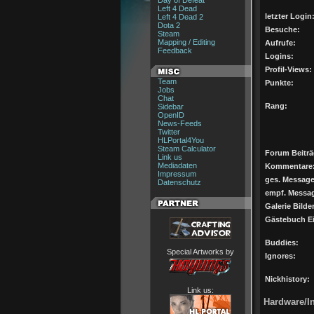
Day of Defeat
Left 4 Dead
letzter Login
Left 4 Dead 2
Dota 2
Besuche:
Steam
Mapping / Editing
Aufrufe:
Feedback
Logins:
Profil-Views:
Team
Punkte:
Jobs
Chat
Rang:
Sidebar
OpenID
News-Feeds
Twitter
HLPortal4You
Steam Calculator
Forum Beiträ
Link us
Mediadaten
Kommentare
Impressum
ges. Message
Datenschutz
empf. Messa
Galerie Bilder
Gästebuch Ei
Buddies:
Special Artworks by
Ignores:
Nickhistory:
Link us:
Hardware/In