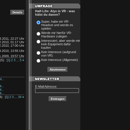
Half-Life: Alyx in VR - was
hälst du davon?
Super, habe ein VR-
Headset und werde es
spielen
Werde mir hierfür VR-
Hardware zulegen
3.2011, 22:27 Uhr
Interessiert, aber werde mir
2.2010, 01:17 Uhr
kein Equipment dafür
2.2010, 17:00 Uhr
kaufen
3.2010, 13:55 Uhr
Kein Interesse (aufgrund
von VR)
1.2009, 19:57 Uhr
Kein Interesse (Allgemein)
(5): [
1
]
2
3
...
5
»
...
.
...
E-Mail Adresse:
...
...
): [
1
]
2
3
...
34
»