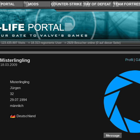
PORTAL
MODS
COUNTER-STRIKE
DAY OF DEFEAT
TEAM FORTRE
›
123.435.897
Visits ››
18.313
registrierte User ››
2929
Besucher online (0 auf dieser Seite)
 Misterlingling
Profil
|
Gä
t 18.03.2009
Misterlingling
Jürgen
32
29.07.1994
männlich
Deutschland