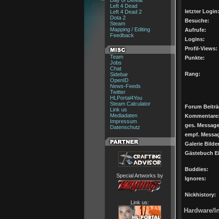
Day of Defeat
Left 4 Dead
letzter Login
Left 4 Dead 2
Dota 2
Besuche:
Steam
Mapping / Editing
Aufrufe:
Feedback
Logins:
Profil-Views:
Team
Punkte:
Jobs
Chat
Rang:
Sidebar
OpenID
News-Feeds
Twitter
HLPortal4You
Steam Calculator
Forum Beiträ
Link us
Mediadaten
Kommentare
Impressum
ges. Message
Datenschutz
empf. Messa
Galerie Bilder
Gästebuch Ei
Buddies:
Special Artworks by
Ignores:
Nickhistory:
Link us:
Hardware/In