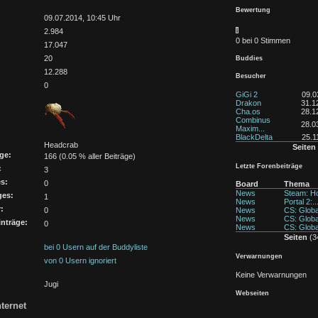
Bewertung
:
09.07.2014, 10:45 Uhr
2.984
0 bei 0 Stimmen
17.047
20
Buddies
12.288
Besucher
0
GiGi 2
09.0
Drakon
31.1
Cha.os
28.1
Combinus
28.0
Maxim...
BlackDelta
25.1
Headcrab
Seiten
ge:
166 (0.05 % aller Beiträge)
Letzte Forenbeiträge
:
3
s:
0
Board
Thema
News
Steam: Hol
ges:
1
News
Portal 2:..
:
0
News
CS: Global
News
CS: Global
nträge:
0
News
CS: Global
Seiten
(34
bei 0 Usern auf der Buddyliste
Verwarnungen
von 0 Usern ignoriert
Keine Verwarnungen
Jugi
Webseiten
ternet