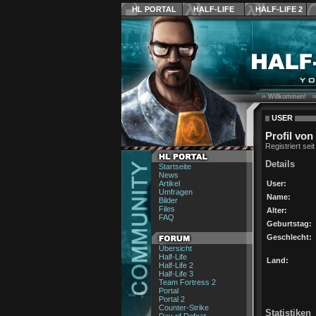
HL PORTAL
HALF-LIFE
HALF-LIFE 2
›› Willkommen! ›
USER
Profil von
Registriert sei
Details
Startseite
News
Artikel
User:
Umfragen
Name:
Bilder
Files
Alter:
FAQ
Geburtstag:
Geschlecht:
Übersicht
Half-Life
Land:
Half-Life 2
Half-Life 3
Team Fortress 2
Portal
Portal 2
Counter-Strike
Statistiken