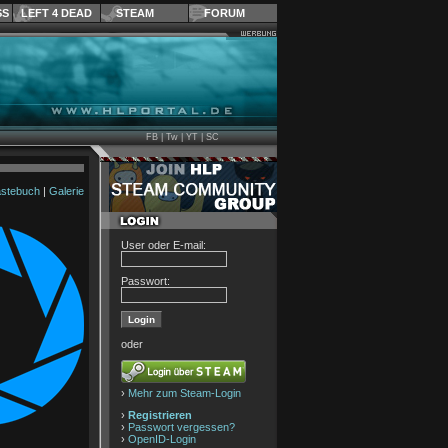
SS
LEFT 4 DEAD
STEAM
FORUM
FB
|
Tw
|
YT
|
SC
stebuch
|
Galerie
User oder E-mail:
Passwort:
oder
›
Mehr zum Steam-Login
›
Registrieren
›
Passwort vergessen?
›
OpenID-Login