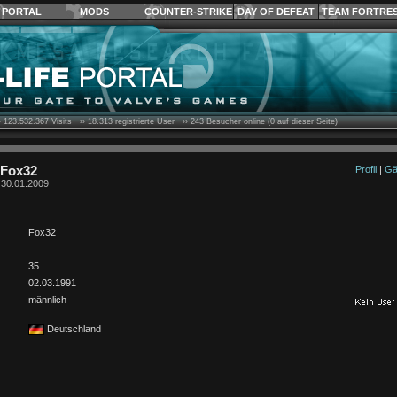
PORTAL
MODS
COUNTER-STRIKE
DAY OF DEFEAT
TEAM FORTRE
›
123.532.367
Visits ››
18.313
registrierte User ››
243
Besucher online (0 auf dieser Seite)
 Fox32
Profil
|
Gä
t 30.01.2009
Fox32
35
02.03.1991
männlich
Deutschland