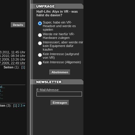
Half-Life: Alyx in VR - was
hälst du davon?
Super, habe ein VR-
Headset und werde es
spielen
Werde mir hierfür VR-
Hardware zulegen
Interessiert, aber werde mir
kein Equipment dafür
kaufen
3.2011, 11:45 Uhr
Kein Interesse (aufgrund
6.2010, 08:34 Uhr
von VR)
2.2009, 13:26 Uhr
Kein Interesse (Allgemein)
7.2009, 22:49 Uhr
Seiten
(1): [
1
]
...
E-Mail Adresse:
..
..
..
iten
(3): [
1
]
2
3
»