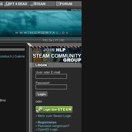
SS
LEFT 4 DEAD
STEAM
FORUM
FB
|
Tw
|
YT
|
SC
stebuch
|
Galerie
User oder E-mail:
Passwort:
oder
›
Mehr zum Steam-Login
›
Registrieren
›
Passwort vergessen?
›
OpenID-Login