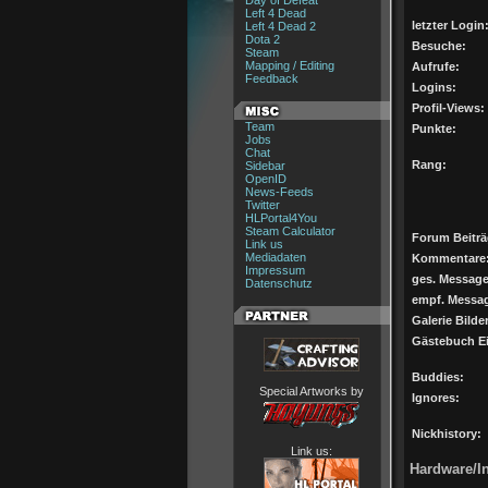
Day of Defeat
Left 4 Dead
letzter Login
Left 4 Dead 2
Dota 2
Besuche:
Steam
Mapping / Editing
Aufrufe:
Feedback
Logins:
Profil-Views:
Team
Punkte:
Jobs
Chat
Rang:
Sidebar
OpenID
News-Feeds
Twitter
HLPortal4You
Steam Calculator
Forum Beiträ
Link us
Mediadaten
Kommentare
Impressum
ges. Message
Datenschutz
empf. Messa
Galerie Bilder
Gästebuch Ei
Buddies:
Special Artworks by
Ignores:
Nickhistory:
Link us:
Hardware/In