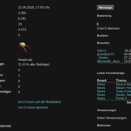
:
21.06.2018, 17:55 Uhr
2.350
Bewertung
6.161
19
0 bei 0 Stimmen
4.473
0
Buddies
Besucher
GiGi 2
16.0
grandsire73
04.0
_Strider_
27.1
Headcrab
alexander_duys
13.0
ge:
11 (0 % aller Beiträge)
:
0
Letzte Forenbeiträge
s:
1
ges:
Board
Thema
0
News
Source Mod
:
0
News
Steam: Hol.
News
Team Fortr.
nträge:
0
News
Steam: Ste.
News
Portal 2:...
bei 0 Usern auf der Buddyliste
Se
von 0 Usern ignoriert
Verwarnungen
Keine Verwarnungen
ternet
Webseiten