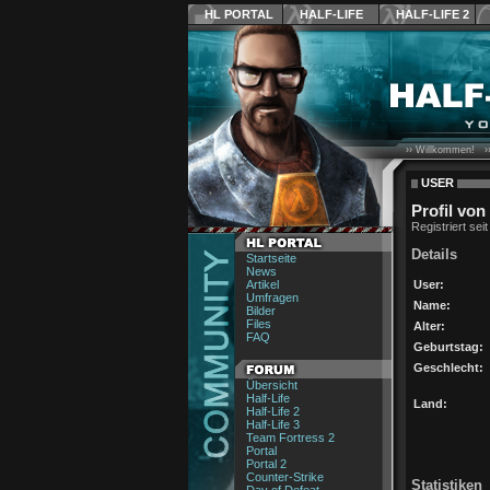
HL PORTAL
HALF-LIFE
HALF-LIFE 2
›› Willkommen! ›
USER
Profil von
Registriert sei
Details
Startseite
News
Artikel
User:
Umfragen
Name:
Bilder
Files
Alter:
FAQ
Geburtstag:
Geschlecht:
Übersicht
Half-Life
Land:
Half-Life 2
Half-Life 3
Team Fortress 2
Portal
Portal 2
Counter-Strike
Statistiken