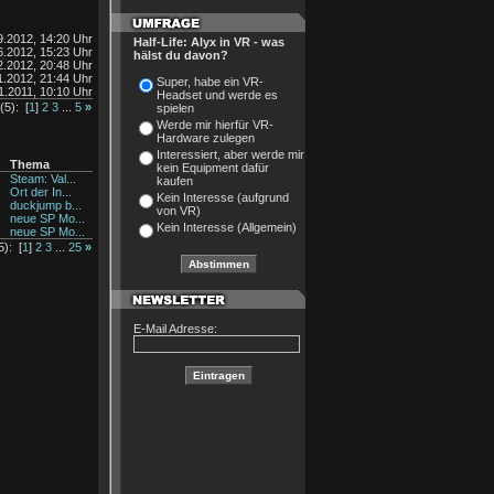
9.2012, 14:20 Uhr
Half-Life: Alyx in VR - was
6.2012, 15:23 Uhr
hälst du davon?
2.2012, 20:48 Uhr
1.2012, 21:44 Uhr
Super, habe ein VR-
1.2011, 10:10 Uhr
Headset und werde es
(5): [
1
]
2
3
...
5
»
spielen
Werde mir hierfür VR-
Hardware zulegen
Interessiert, aber werde mir
Thema
kein Equipment dafür
Steam: Val...
kaufen
Ort der In...
Kein Interesse (aufgrund
duckjump b...
von VR)
neue SP Mo...
Kein Interesse (Allgemein)
neue SP Mo...
): [
1
]
2
3
...
25
»
E-Mail Adresse: