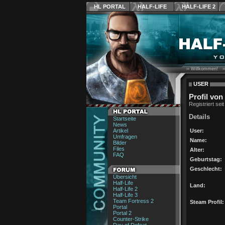
HL PORTAL
HALF-LIFE
HALF-LIFE 2
›› Willkommen! ›
USER
Profil von
Registriert sei
Details
Startseite
News
Artikel
User:
Umfragen
Name:
Bilder
Files
Alter:
FAQ
Geburtstag:
Geschlecht:
Übersicht
Half-Life
Land:
Half-Life 2
Half-Life 3
Team Fortress 2
Steam Profil:
Portal
Portal 2
Counter-Strike