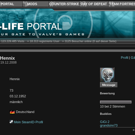
PORTAL
MODS
COUNTER-STRIKE
DAY OF DEFEAT
TEAM FORTRE
›
123.229.485
Visits ››
18.313
registrierte User ››
3125
Besucher online (0 auf dieser Seite)
 Hennix
Profil
|
Gä
t 19.12.2008
Hennix
73
Bewertung
03.12.1952
männlich
10 bei 2 Stimmen
Deutschland
Buddies
GiGi 2
Mein SteamID-Profil
grandsire73