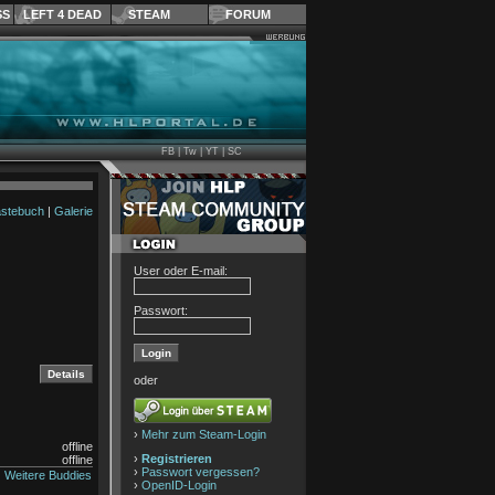
SS
LEFT 4 DEAD
STEAM
FORUM
FB
|
Tw
|
YT
|
SC
stebuch
|
Galerie
User oder E-mail:
Passwort:
oder
›
Mehr zum Steam-Login
offline
›
Registrieren
offline
›
Passwort vergessen?
Weitere Buddies
›
OpenID-Login