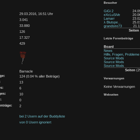
Besucher
GiGi 2
24.0
:
29.03.2016, 16:51 Uhr
eXcLuSiVe
20.0
Lamarr
23.0
3.041
λ Blutspe...
25.0
33.880
grandsire73
21.1
Seiten
126
17.327
Letzte Forenbeiträge
429
Board
News
Hilfe, Fragen, Probleme
Source Mods
Source Mods
Source Mods
Seiten
(25
Barnacle
ge:
124 (0.04 % aller Beiträge)
Verwarnungen
:
13
Keine Verwarnungen
s:
6
ges:
10
Webseiten
:
0
nträge:
2
bei 2 Usern auf der Buddyliste
von 0 Usern ignoriert