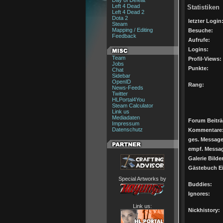
Day of Defeat
Left 4 Dead
Statistiken
Left 4 Dead 2
Dota 2
letzter Login
Steam
Mapping / Editing
Besuche:
Feedback
Aufrufe:
Logins:
Team
Profil-Views:
Jobs
Punkte:
Chat
Sidebar
OpenID
Rang:
News-Feeds
Twitter
HLPortal4You
Steam Calculator
Link us
Mediadaten
Forum Beiträ
Impressum
Datenschutz
Kommentare
ges. Message
empf. Messa
Galerie Bilder
Gästebuch Ei
Special Artworks by
Buddies:
Ignores:
Link us:
Nickhistory: