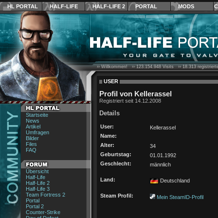
HL PORTAL
HALF-LIFE
HALF-LIFE 2
PORTAL
MODS
C
›› Willkommen! ››
123.154.948
Visits ››
18.313
registrier
USER
Profil von Kellerassel
Registriert seit 14.12.2008
Details
Startseite
News
Artikel
User:
Kellerassel
Umfragen
Name:
Bilder
Files
Alter:
34
FAQ
Geburtstag:
01.01.1992
Geschlecht:
männlich
Übersicht
Half-Life
Land:
Deutschland
Half-Life 2
Half-Life 3
Team Fortress 2
Steam Profil:
Mein SteamID-Profil
Portal
Portal 2
Counter-Strike