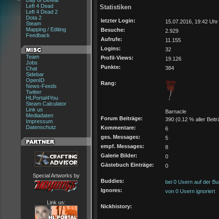
Day of Defeat
Left 4 Dead
Statistiken
Left 4 Dead 2
Dota 2
letzter Login:
15.07.2016, 19:42 Uhr
Steam
Mapping / Editing
Besuche:
2.929
Feedback
Aufrufe:
11.155
Logins:
32
Team
Profil-Views:
19.126
Jobs
Punkte:
384
Chat
Sidebar
OpenID
Rang:
News-Feeds
Twitter
HLPortal4You
Steam Calculator
Link us
Barnacle
Mediadaten
Forum Beiträge:
390 (0.12 % aller Beitr
Impressum
Datenschutz
Kommentare:
6
ges. Messages:
5
empf. Messages:
8
Galerie Bilder:
0
Gästebuch Einträge:
0
Special Artworks by
Buddies:
bei 0 Usern auf der Bu
Ignores:
von 0 Usern ignoriert
Link us:
Nickhistory: