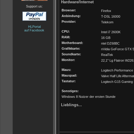
Hardware/Internet
Support us:
Browser:
Firefox
Anbindung:
T-DSL 16000
Provider:
Telekom
HLPortal
auf Facebook
CPU:
Intel i7 2600K
RAM:
16 GB
Motherboard:
ntel DZ68BC
Grafikkarte:
nVidia GeForce GTX 5
Soundkarte:
RealTek
Monitor:
22,1" Lg Flatron W22
Maus:
Logitech Performance
Mauspad:
Valve Half Life Afterma
Tastatur:
Logitech G15 Gaming 
Sonstiges:
WIndows 8 Nutzer der ersten Stunde
Lieblings...