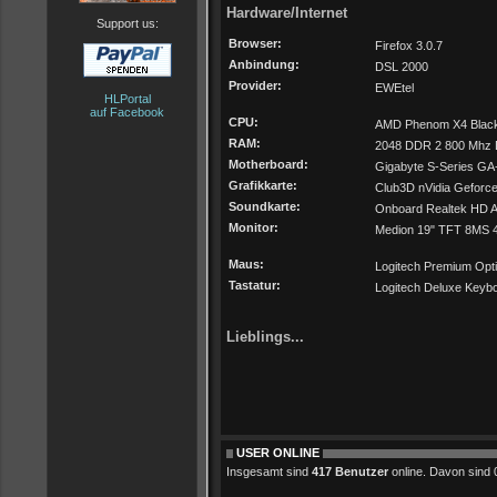
Hardware/Internet
Support us:
Browser:
Firefox 3.0.7
Anbindung:
DSL 2000
Provider:
EWEtel
HLPortal
auf Facebook
CPU:
AMD Phenom X4 Black
RAM:
2048 DDR 2 800 Mhz 
Motherboard:
Gigabyte S-Series G
Grafikkarte:
Club3D nVidia Geforc
Soundkarte:
Onboard Realtek HD A
Monitor:
Medion 19" TFT 8MS 4
Maus:
Logitech Premium Opt
Tastatur:
Logitech Deluxe Keyb
Lieblings...
USER ONLINE
Insgesamt sind
417 Benutzer
online. Davon sind 0 