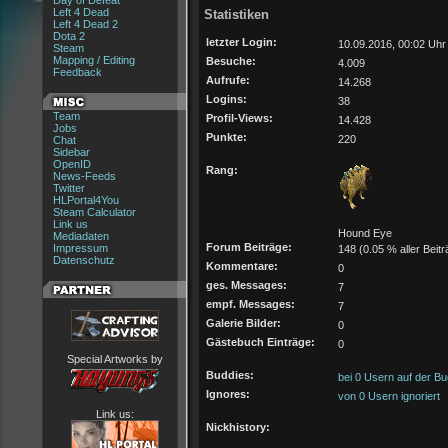
Day of Defeat
Left 4 Dead
Statistiken
Left 4 Dead 2
Dota 2
letzter Login:
10.09.2016, 00:02 Uhr
Steam
Mapping / Editing
Besuche:
4.009
Feedback
Aufrufe:
14.268
Logins:
38
Team
Profil-Views:
14.428
Jobs
Punkte:
220
Chat
Sidebar
OpenID
Rang:
News-Feeds
Twitter
HLPortal4You
Steam Calculator
Link us
Hound Eye
Mediadaten
Forum Beiträge:
Impressum
148 (0.05 % aller Beitr
Datenschutz
Kommentare:
0
ges. Messages:
7
empf. Messages:
7
Galerie Bilder:
0
Gästebuch Einträge:
0
Special Artworks by
Buddies:
bei 0 Usern auf der Bu
Ignores:
von 0 Usern ignoriert
Link us:
Nickhistory: