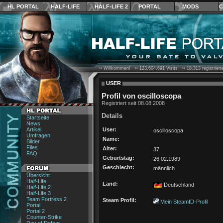
HL PORTAL
HALF-LIFE
HALF-LIFE 2
PORTAL
MODS
C
›› Willkommen! ››
123.604.691
Visits ››
18.313
registrier
USER
Profil von oscilloscopa
Registriert seit 08.08.2008
Details
Startseite
News
Artikel
User:
oscilloscopa
Umfragen
Name:
Bilder
Files
Alter:
37
FAQ
Geburtstag:
26.02.1989
Geschlecht:
männlich
Übersicht
Half-Life
Land:
Deutschland
Half-Life 2
Half-Life 3
Team Fortress 2
Steam Profil:
Mein SteamID-Profil
Portal
Portal 2
Counter-Strike