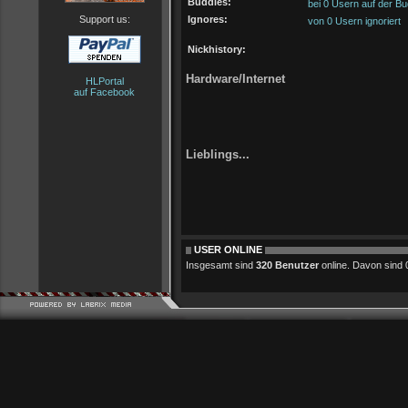
Buddies:
bei 0 Usern auf der Bu
Support us:
Ignores:
von 0 Usern ignoriert
Nickhistory:
Hardware/Internet
HLPortal
auf Facebook
Lieblings...
USER ONLINE
Insgesamt sind
320 Benutzer
online. Davon sind 0 