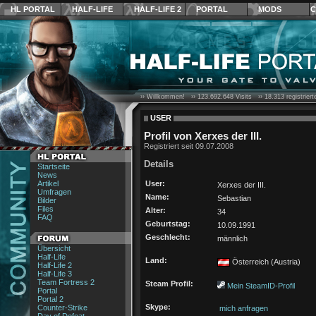
HL PORTAL
HALF-LIFE
HALF-LIFE 2
PORTAL
MODS
C
›› Willkommen! ››
123.692.648
Visits ››
18.313
registrier
USER
Profil von Xerxes der III.
Registriert seit 09.07.2008
Details
Startseite
News
Artikel
User:
Xerxes der III.
Umfragen
Name:
Sebastian
Bilder
Files
Alter:
34
FAQ
Geburtstag:
10.09.1991
Geschlecht:
männlich
Übersicht
Half-Life
Land:
Österreich (Austria)
Half-Life 2
Half-Life 3
Team Fortress 2
Steam Profil:
Mein SteamID-Profil
Portal
Portal 2
Skype:
Counter-Strike
mich anfragen