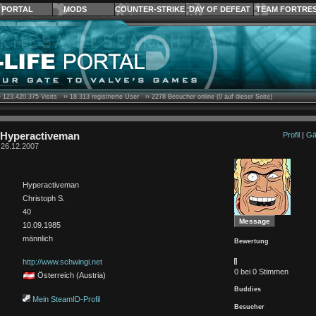
PORTAL
MODS
COUNTER-STRIKE
DAY OF DEFEAT
TEAM FORTRE
›
123.420.375
Visits ››
18.313
registrierte User ››
2278
Besucher online (0 auf dieser Seite)
n Hyperactiveman
Profil
|
Gä
t 26.12.2007
Hyperactiveman
Christoph S.
40
10.09.1985
männlich
Bewertung
http://www.schwingi.net
0 bei 0 Stimmen
Österreich (Austria)
Buddies
Mein SteamID-Profil
Besucher