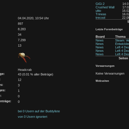
GiGi 2
14.0
Crushed Wall
17.0
ultio
16.0
Trineas
16.0
trecool
22.0
:
04.04.2020, 10:54 Uhr
S
897
8.283
Letzte Forenbeiträge
34
Board
Thema
7.299
News
Steam: Ver
News
Entwickler
13
News
Left 4 Dea
News
Left 4 Dea
News
Left 4 Dea
Seiten
Verwarnungen
Headcrab
Keine Verwarnungen
ge:
43 (0.01 % aller Beiträge)
:
12
Webseiten
s:
3
ges:
1
:
0
nträge:
0
bei 0 Usern auf der Buddyliste
von 0 Usern ignoriert