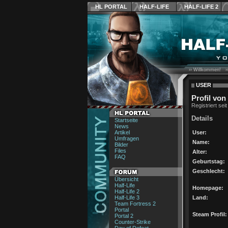
HL PORTAL
HALF-LIFE
HALF-LIFE 2
›› Willkommen! ›
USER
Profil vo
Registriert sei
Details
Startseite
News
Artikel
User:
Umfragen
Name:
Bilder
Files
Alter:
FAQ
Geburtstag:
Geschlecht:
Übersicht
Half-Life
Homepage:
Half-Life 2
Half-Life 3
Land:
Team Fortress 2
Portal
Steam Profil:
Portal 2
Counter-Strike