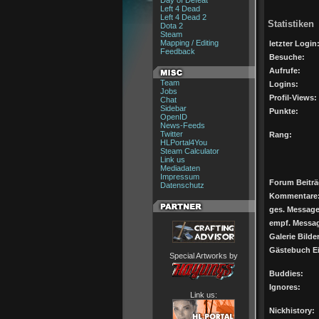
Day of Defeat
Left 4 Dead
Left 4 Dead 2
Statistiken
Dota 2
Steam
Mapping / Editing
letzter Login
Feedback
Besuche:
Aufrufe:
Team
Logins:
Jobs
Profil-Views:
Chat
Sidebar
Punkte:
OpenID
News-Feeds
Twitter
Rang:
HLPortal4You
Steam Calculator
Link us
Mediadaten
Impressum
Forum Beiträ
Datenschutz
Kommentare
ges. Message
empf. Messa
Galerie Bilder
Gästebuch Ei
Special Artworks by
Buddies:
Ignores:
Link us:
Nickhistory: