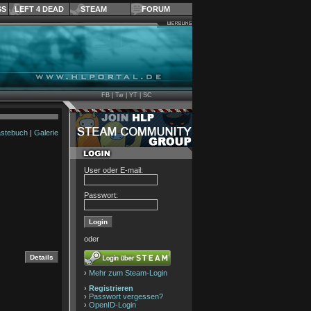
SS
LEFT 4 DEAD
STEAM
FORUM
FB
|
Tw
|
YT
|
SC
stebuch
|
Galerie
User oder E-mail:
Passwort:
oder
›
Mehr zum Steam-Login
›
Registrieren
›
Passwort vergessen?
›
OpenID-Login