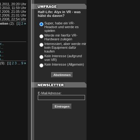
1.2011, 20:20 Uhr
2.2010, 11:59 Uhr
2.2009, 21:05 Uhr
Half-Life: Alyx in VR - was
2.2009, 21:01 Uhr
hälst du davon?
8.2008, 22:54 Uhr
Super, habe ein VR-
eiten
(2): [
1
]
2
»
Headset und werde es
spielen
Werde mir hierfür VR-
Hardware zulegen
Interessiert, aber werde mir
...
kein Equipment dafür
...
kaufen
...
...
Kein Interesse (aufgrund
...
von VR)
(9): [
1
]
2
3
...
9
»
Kein Interesse (Allgemein)
E-Mail Adresse: