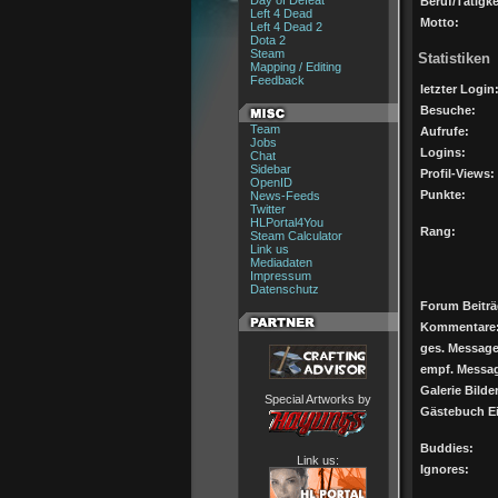
Day of Defeat
Beruf/Tätigke
Left 4 Dead
Motto:
Left 4 Dead 2
Dota 2
Steam
Statistiken
Mapping / Editing
Feedback
letzter Login
Besuche:
Team
Aufrufe:
Jobs
Logins:
Chat
Sidebar
Profil-Views:
OpenID
Punkte:
News-Feeds
Twitter
HLPortal4You
Rang:
Steam Calculator
Link us
Mediadaten
Impressum
Datenschutz
Forum Beiträ
Kommentare
ges. Message
empf. Messa
Galerie Bilder
Special Artworks by
Gästebuch Ei
Buddies:
Link us:
Ignores: