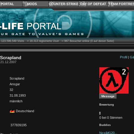
PORTAL
MODS
COUNTER-STRIKE
DAY OF DEFEAT
TEAM FORTRE
›
123.596.549
Visits ››
18.313
registrierte User ››
967
Besucher online (0 auf dieser Seite)
 Scrapland
Profil
|
Gä
t 21.12.2007
Scrapland
Ansgar
32
31.08.1993
männlich
Bewertung
Deutschland
0 bei 0 Stimmen
377839195
Buddies
Nєҳ&#120...