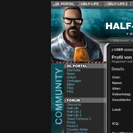
HL PORTAL
HALF-LIFE
HALF-LIFE 2
›› Willkommen! ›
USER
Profil von
Registriert sei
Details
Startseite
News
Artikel
User:
Umfragen
Name:
Bilder
Files
Alter:
FAQ
Geburtstag:
Geschlecht:
Übersicht
Half-Life
Land:
Half-Life 2
Half-Life 3
Team Fortress 2
Portal
ICQ:
Portal 2
Counter-Strike