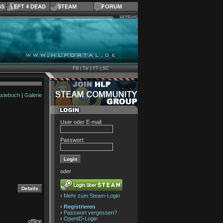
SS
LEFT 4 DEAD
STEAM
FORUM
FB
|
Tw
|
YT
|
SC
stebuch
|
Galerie
User oder E-mail:
Passwort:
oder
›
Mehr zum Steam-Login
›
Registrieren
›
Passwort vergessen?
›
OpenID-Login
offline