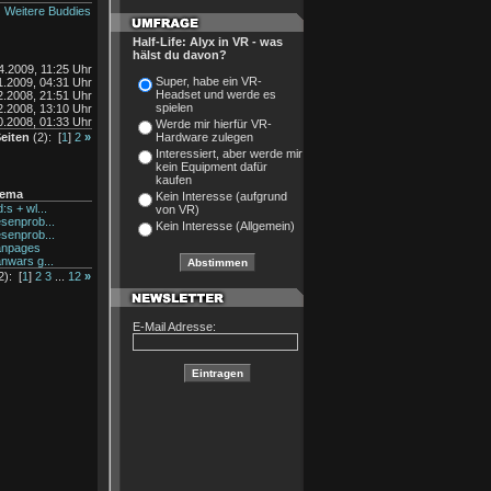
Weitere Buddies
Half-Life: Alyx in VR - was
hälst du davon?
4.2009, 11:25 Uhr
Super, habe ein VR-
1.2009, 04:31 Uhr
Headset und werde es
2.2008, 21:51 Uhr
spielen
2.2008, 13:10 Uhr
0.2008, 01:33 Uhr
Werde mir hierfür VR-
eiten
(2): [
1
]
2
»
Hardware zulegen
Interessiert, aber werde mir
kein Equipment dafür
kaufen
ema
Kein Interesse (aufgrund
:s + wl...
von VR)
senprob...
Kein Interesse (Allgemein)
senprob...
anpages
nwars g...
): [
1
]
2
3
...
12
»
E-Mail Adresse: