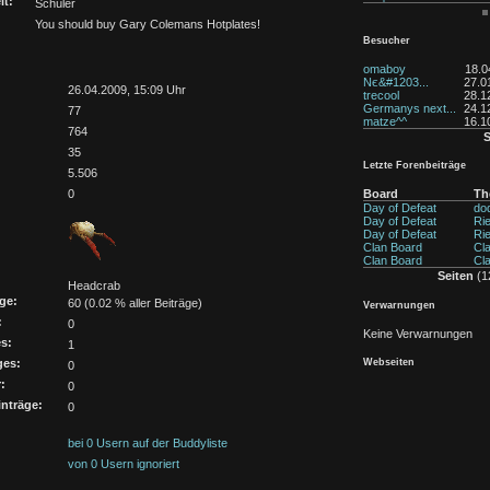
it:
Schüler
You should buy Gary Colemans Hotplates!
Besucher
omaboy
18.0
Nє&#1203...
27.0
:
26.04.2009, 15:09 Uhr
trecool
28.1
Germanys next...
24.1
77
matze^^
16.1
764
S
35
Letzte Forenbeiträge
5.506
0
Board
Th
Day of Defeat
dod
Day of Defeat
Rie
Day of Defeat
Rie
Clan Board
Cl
Clan Board
Cla
Seiten
(12
Headcrab
ge:
60 (0.02 % aller Beiträge)
Verwarnungen
:
0
Keine Verwarnungen
s:
1
Webseiten
ges:
0
:
0
nträge:
0
bei 0 Usern auf der Buddyliste
von 0 Usern ignoriert