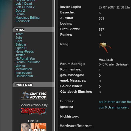
Day of Defeat
Left 4 Dead
letzter Login:
Left 4 Dead 2
27.07.2007, 11:38 Uhr
Dota 2
Besuche:
6
Steam
Mapping / Editing
Aufrufe:
389
Feedback
Logins:
1
Profil-Views:
557
Team
Punkte:
0
Jobs
Chat
Rang:
Sidebar
OpenID
News-Feeds
Twitter
HLPortal4You
Headcrab
Steam Calculator
Forum Beiträge:
0 (0 % aller Beiträge)
Link us
Mediadaten
Kommentare:
1
Impressum
ges. Messages:
0
Datenschutz
empf. Messages:
0
Galerie Bilder:
0
Gästebuch Einträge:
0
Buddies:
bei 0 Usern auf der Bu
Special Artworks by
Ignores:
von 0 Usern ignoriert
Nickhistory:
Link us:
Hardware/Internet