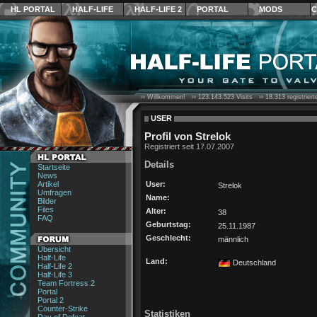
HL PORTAL
HALF-LIFE
HALF-LIFE 2
PORTAL
MODS
C
›› Willkommen! ››
123.143.523
Visits ››
18.313
registrier
USER
Profil von Strelok
Registriert seit 17.07.2007
Details
Startseite
News
Artikel
User:
Strelok
Umfragen
Name:
Bilder
Files
Alter:
38
FAQ
Geburtstag:
25.11.1987
Geschlecht:
männlich
Übersicht
Half-Life
Land:
Deutschland
Half-Life 2
Half-Life 3
Team Fortress 2
Portal
Portal 2
Counter-Strike
Statistiken