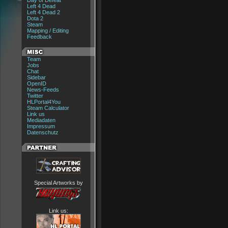
Day of Defeat
Left 4 Dead
Left 4 Dead 2
Dota 2
Steam
Mapping / Editing
Feedback
Team
Jobs
Chat
Sidebar
OpenID
News-Feeds
Twitter
HLPortal4You
Steam Calculator
Link us
Mediadaten
Impressum
Datenschutz
Special Artworks by
Link us: