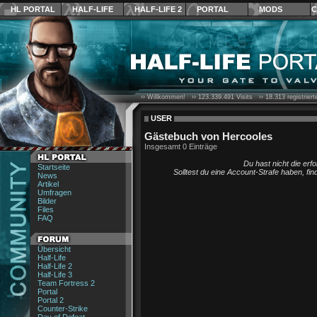
HL PORTAL
HALF-LIFE
HALF-LIFE 2
PORTAL
MODS
C
›› Willkommen! ››
123.339.491
Visits ››
18.313
registrier
USER
Gästebuch von Hercooles
Insgesamt 0 Einträge
Du hast nicht die erf
Startseite
Solltest du eine Account-Strafe haben, fi
News
Artikel
Umfragen
Bilder
Files
FAQ
Übersicht
Half-Life
Half-Life 2
Half-Life 3
Team Fortress 2
Portal
Portal 2
Counter-Strike