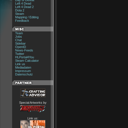
Day of Defeat
Left 4 Dead
Left 4 Dead 2
Dota 2
Steam
Mapping / Editing
Feedback
Team
Jobs
Chat
Sidebar
OpenID
News-Feeds
Twitter
HLPortal4You
Steam Calculator
Link us
Mediadaten
Impressum
Datenschutz
Special Artworks by
Link us: