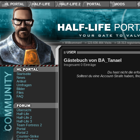
HL PORTAL
HALF-LIFE
HALF-LIFE 2
PORTAL
MODS
C
›› Willkommen! ››
123.636.464
Visits ››
18.313
registrier
USER
Gästebuch von BA_Tanael
Insgesamt 0 Einträge
Du hast nicht die erf
Startseite
Solltest du eine Account-Strafe haben, fi
News
Artikel
Umfragen
Bilder
Files
FAQ
Übersicht
Half-Life
Half-Life 2
Half-Life 3
Team Fortress 2
Portal
Portal 2
Counter-Strike