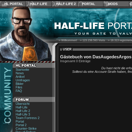
HL PORTAL
HALF-LIFE
HALF-LIFE 2
PORTAL
MODS
C
›› Willkommen! ››
123.158.593
Visits ››
18.313
registrier
USER
Gästebuch von DasAugedesArgos
Insgesamt 0 Einträge
Du hast nicht die erf
Startseite
Solltest du eine Account-Strafe haben, fi
News
Artikel
Umfragen
Bilder
Files
FAQ
Übersicht
Half-Life
Half-Life 2
Half-Life 3
Team Fortress 2
Portal
Portal 2
Counter-Strike