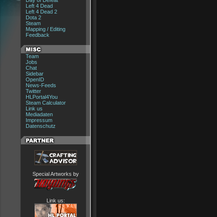
Day of Defeat
Left 4 Dead
Left 4 Dead 2
Dota 2
Steam
Mapping / Editing
Feedback
Team
Jobs
Chat
Sidebar
OpenID
News-Feeds
Twitter
HLPortal4You
Steam Calculator
Link us
Mediadaten
Impressum
Datenschutz
Special Artworks by
Link us: