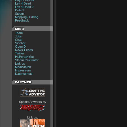
Day of Defeat
Left 4 Dead
Left 4 Dead 2
Dota 2
Steam
Mapping / Editing
Feedback
Team
Jobs
Chat
Sidebar
OpenID
News-Feeds
Twitter
HLPortal4You
Steam Calculator
Link us
Mediadaten
Impressum
Datenschutz
Special Artworks by
Link us: