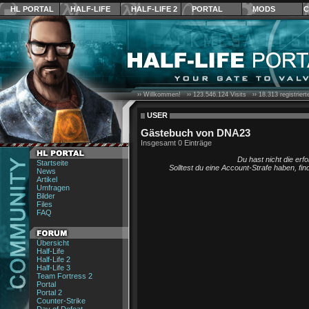
HL PORTAL
HALF-LIFE
HALF-LIFE 2
PORTAL
MODS
C
›› Willkommen! ››
123.546.124
Visits ››
18.313
registrier
USER
Gästebuch von DNA23
Insgesamt 0 Einträge
Du hast nicht die erf
Startseite
Solltest du eine Account-Strafe haben, fi
News
Artikel
Umfragen
Bilder
Files
FAQ
Übersicht
Half-Life
Half-Life 2
Half-Life 3
Team Fortress 2
Portal
Portal 2
Counter-Strike