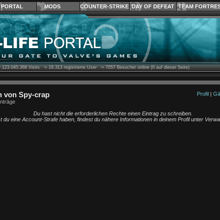
PORTAL
MODS
COUNTER-STRIKE
DAY OF DEFEAT
TEAM FORTRE
›
123.045.368
Visits ››
18.313
registrierte User ››
7057
Besucher online (0 auf dieser Seite)
 von Spy-crap
Profil
|
Gä
nträge
Du hast nicht die erforderlichen Rechte einen Eintrag zu schreiben.
st du eine Account-Strafe haben, findest du nähere Informationen in deinem Profil unter Verw