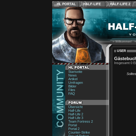
HL PORTAL
HALF-LIFE
HALF-LIFE 2
›› Willkommen! ›
USER
Gästebuch
Insgesamt 0 Ei
Startseite
Sollte
News
Artikel
Umfragen
Bilder
Files
FAQ
Übersicht
Half-Life
Half-Life 2
Half-Life 3
Team Fortress 2
Portal
Portal 2
Counter-Strike