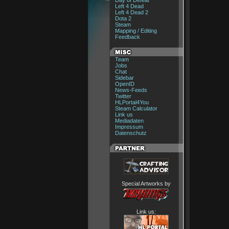
Day of Defeat
Left 4 Dead
Left 4 Dead 2
Dota 2
Steam
Mapping / Editing
Feedback
Team
Jobs
Chat
Sidebar
OpenID
News-Feeds
Twitter
HLPortal4You
Steam Calculator
Link us
Mediadaten
Impressum
Datenschutz
Special Artworks by
Link us: