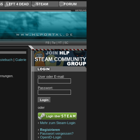
SS
LEFT 4 DEAD
STEAM
FORUM
FB
|
Tw
|
YT
|
SC
stebuch
|
Galerie
arnungen.
User oder E-mail:
Passwort:
oder
›
Mehr zum Steam-Login
›
Registrieren
›
Passwort vergessen?
›
OpenID-Login