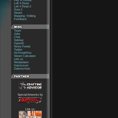
Day of Defeat
Left 4 Dead
Left 4 Dead 2
Dota 2
Steam
Mapping / Editing
Feedback
Team
Jobs
Chat
Sidebar
OpenID
News-Feeds
Twitter
HLPortal4You
Steam Calculator
Link us
Mediadaten
Impressum
Datenschutz
Special Artworks by
Link us: