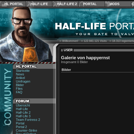
HL PORTAL
HALF-LIFE
HALF-LIFE 2
PORTAL
MODS
C
›› Willkommen! ››
122.941.121
Visits ››
18.313
registrier
USER
Galerie von happyernst
Insgesamt 0 Bilder
Bilder
Startseite
News
Artikel
Umfragen
Bilder
Files
FAQ
Übersicht
Half-Life
Half-Life 2
Half-Life 3
Team Fortress 2
Portal
Portal 2
Counter-Strike