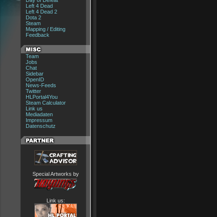
Day of Defeat
Left 4 Dead
Left 4 Dead 2
Dota 2
Steam
Mapping / Editing
Feedback
Team
Jobs
Chat
Sidebar
OpenID
News-Feeds
Twitter
HLPortal4You
Steam Calculator
Link us
Mediadaten
Impressum
Datenschutz
Special Artworks by
Link us: