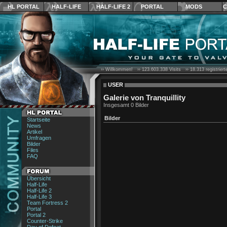
HL PORTAL
HALF-LIFE
HALF-LIFE 2
PORTAL
MODS
C
›› Willkommen! ››
123.603.338
Visits ››
18.313
registrier
USER
Galerie von Tranquillity
Insgesamt 0 Bilder
Bilder
Startseite
News
Artikel
Umfragen
Bilder
Files
FAQ
Übersicht
Half-Life
Half-Life 2
Half-Life 3
Team Fortress 2
Portal
Portal 2
Counter-Strike