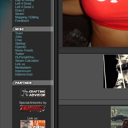
Day of Defeat
Left 4 Dead
Left 4 Dead 2
Dota 2
Steam
Mapping / Editing
Feedback
Team
Jobs
Chat
Sidebar
OpenID
News-Feeds
Twitter
HLPortal4You
Steam Calculator
Link us
Mediadaten
Impressum
Datenschutz
Special Artworks by
Link us: