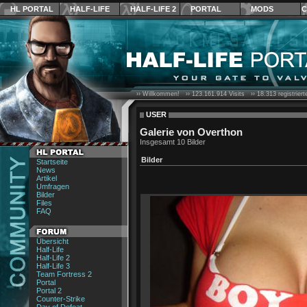
HL PORTAL
HALF-LIFE
HALF-LIFE 2
PORTAL
MODS
C
›› Willkommen! ››
123.161.914
Visits ››
18.313
registrier
USER
Galerie von Overthon
Insgesamt 10 Bilder
Bilder
Startseite
News
Artikel
Umfragen
Bilder
Files
FAQ
Übersicht
Half-Life
Half-Life 2
Half-Life 3
Team Fortress 2
Portal
Portal 2
Counter-Strike