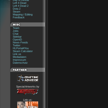
Day of Defeat
Left 4 Dead
Left 4 Dead 2
Dota 2
Steam
Mapping / Editing
Feedback
Team
Jobs
Chat
Sidebar
OpenID
News-Feeds
Twitter
HLPortal4You
Steam Calculator
Link us
Mediadaten
Impressum
Datenschutz
Special Artworks by
Link us: