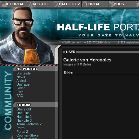
HL PORTAL
HALF-LIFE
HALF-LIFE 2
PORTAL
MODS
C
›› Willkommen! ››
123.570.916
Visits ››
18.313
registrier
USER
Galerie von Hercooles
Insgesamt 0 Bilder
Bilder
Startseite
News
Artikel
Umfragen
Bilder
Files
FAQ
Übersicht
Half-Life
Half-Life 2
Half-Life 3
Team Fortress 2
Portal
Portal 2
Counter-Strike