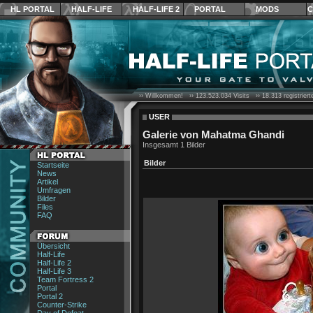
HL PORTAL
HALF-LIFE
HALF-LIFE 2
PORTAL
MODS
C
›› Willkommen! ››
123.523.034
Visits ››
18.313
registrier
USER
Galerie von Mahatma Ghandi
Insgesamt 1 Bilder
Bilder
Startseite
News
Artikel
Umfragen
Bilder
Files
FAQ
Übersicht
Half-Life
Half-Life 2
Half-Life 3
Team Fortress 2
Portal
Portal 2
Counter-Strike