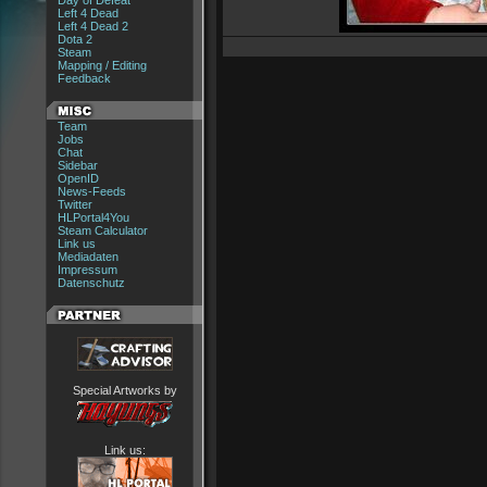
Day of Defeat
Left 4 Dead
Left 4 Dead 2
Dota 2
Steam
Mapping / Editing
Feedback
Team
Jobs
Chat
Sidebar
OpenID
News-Feeds
Twitter
HLPortal4You
Steam Calculator
Link us
Mediadaten
Impressum
Datenschutz
Special Artworks by
Link us: