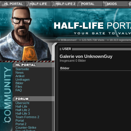
HL PORTAL
HALF-LIFE
HALF-LIFE 2
PORTAL
MODS
C
›› Willkommen! ››
123.505.738
Visits ››
18.313
registrier
USER
Galerie von UnknownGuy
Insgesamt 0 Bilder
Bilder
Startseite
News
Artikel
Umfragen
Bilder
Files
FAQ
Übersicht
Half-Life
Half-Life 2
Half-Life 3
Team Fortress 2
Portal
Portal 2
Counter-Strike