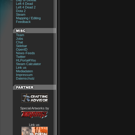
Day of Defeat
Left 4 Dead
Left 4 Dead 2
Dota 2
Steam
Mapping / Editing
Feedback
Team
Jobs
Chat
Sidebar
OpenID
News-Feeds
Twitter
HLPortal4You
Steam Calculator
Link us
Mediadaten
Impressum
Datenschutz
Special Artworks by
Link us: