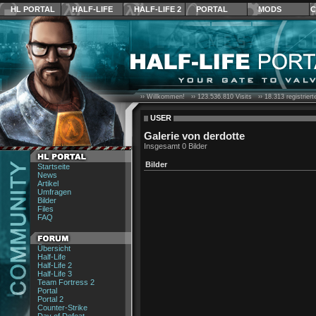
HL PORTAL
HALF-LIFE
HALF-LIFE 2
PORTAL
MODS
C
›› Willkommen! ››
123.536.810
Visits ››
18.313
registrier
USER
Galerie von derdotte
Insgesamt 0 Bilder
Bilder
Startseite
News
Artikel
Umfragen
Bilder
Files
FAQ
Übersicht
Half-Life
Half-Life 2
Half-Life 3
Team Fortress 2
Portal
Portal 2
Counter-Strike