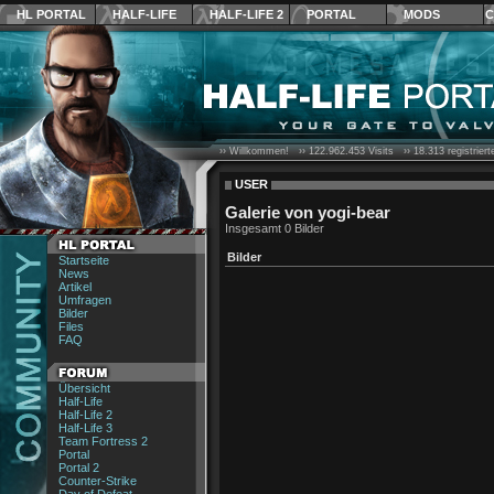
HL PORTAL
HALF-LIFE
HALF-LIFE 2
PORTAL
MODS
C
›› Willkommen! ››
122.962.453
Visits ››
18.313
registrier
USER
Galerie von yogi-bear
Insgesamt 0 Bilder
Bilder
Startseite
News
Artikel
Umfragen
Bilder
Files
FAQ
Übersicht
Half-Life
Half-Life 2
Half-Life 3
Team Fortress 2
Portal
Portal 2
Counter-Strike