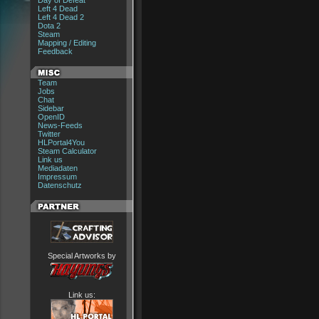
Day of Defeat
Left 4 Dead
Left 4 Dead 2
Dota 2
Steam
Mapping / Editing
Feedback
Team
Jobs
Chat
Sidebar
OpenID
News-Feeds
Twitter
HLPortal4You
Steam Calculator
Link us
Mediadaten
Impressum
Datenschutz
Special Artworks by
Link us: