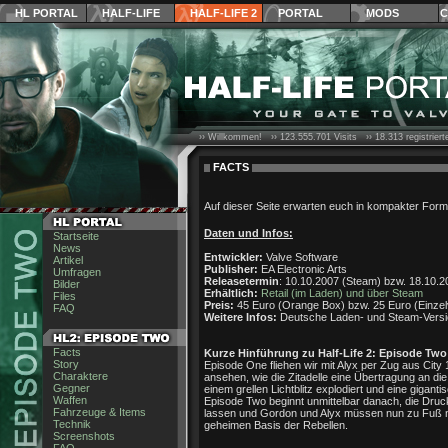
HL PORTAL
HALF-LIFE
HALF-LIFE 2
PORTAL
MODS
C
›› Willkommen! ››
123.555.701
Visits ››
18.313
registrier
FACTS
Auf dieser Seite erwarten euch in kompakter Form a
Daten und Infos:
Startseite
News
Entwickler:
Valve Software
Artikel
Publisher:
EA Electronic Arts
Umfragen
Releasetermin
: 10.10.2007 (Steam) bzw. 18.10.20
Bilder
Erhältlich:
Retail (im Laden) und über Steam
Files
Preis:
45 Euro (Orange Box) bzw. 25 Euro (Einzel
FAQ
Weitere Infos:
Deutsche Laden- und Steam-Versio
Facts
Kurze Hinführung zu Half-Life 2: Episode Two
Story
Episode One fliehen wir mit Alyx per Zug aus City
Charaktere
ansehen, wie die Zitadelle eine Übertragung an di
Gegner
einem grellen Lichtblitz explodiert und eine gigant
Waffen
Episode Two beginnt unmittelbar danach, die Druc
Fahrzeuge & Items
lassen und Gordon und Alyx müssen nun zu Fuß n
Technik
geheimen Basis der Rebellen.
Screenshots