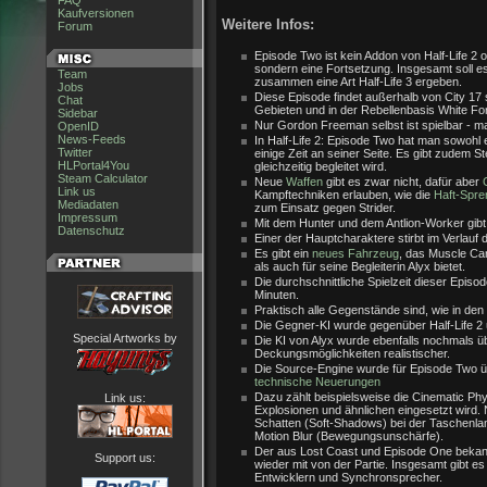
FAQ
Kaufversionen
Weitere Infos:
Forum
Episode Two ist kein Addon von Half-Life 2 o
sondern eine Fortsetzung. Insgesamt soll e
Team
zusammen eine Art Half-Life 3 ergeben.
Jobs
Diese Episode findet außerhalb von City 17 s
Chat
Gebieten und in der Rebellenbasis White Fo
Sidebar
Nur Gordon Freeman selbst ist spielbar - ma
OpenID
News-Feeds
In Half-Life 2: Episode Two hat man sowohl e
Twitter
einige Zeit an seiner Seite. Es gibt zudem 
HLPortal4You
gleichzeitig begleitet wird.
Steam Calculator
Neue
Waffen
gibt es zwar nicht, dafür aber
Link us
Kampftechniken erlauben, wie die
Haft-Spre
Mediadaten
zum Einsatz gegen Strider.
Impressum
Mit dem Hunter und dem Antlion-Worker gib
Datenschutz
Einer der Hauptcharaktere stirbt im Verlauf 
Es gibt ein
neues Fahrzeug
, das Muscle Car
als auch für seine Begleiterin Alyx bietet.
Die durchschnittliche Spielzeit dieser Episo
Minuten.
Praktisch alle Gegenstände sind, wie in den
Die Gegner-KI wurde gegenüber Half-Life 2
Special Artworks by
Die KI von Alyx wurde ebenfalls nochmals ü
Deckungsmöglichkeiten realistischer.
Die Source-Engine wurde für Episode Two üb
technische Neuerungen
Dazu zählt beispielsweise die Cinematic Ph
Link us:
Explosionen und ähnlichen eingesetzt wird.
Schatten (Soft-Shadows) bei der Taschenlam
Motion Blur (Bewegungsunschärfe).
Der aus Lost Coast und Episode One beka
Support us:
wieder mit von der Partie. Insgesamt gibt 
Entwicklern und Synchronsprecher.