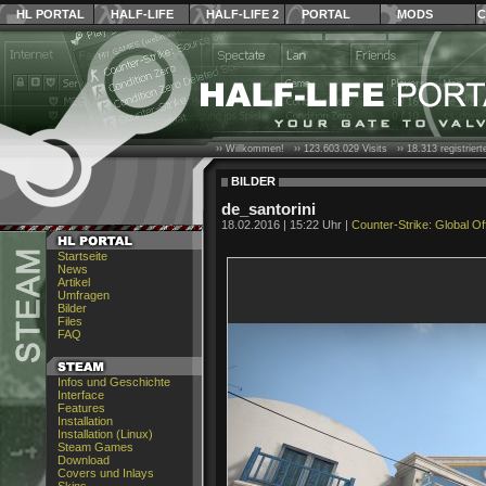
HL PORTAL
HALF-LIFE
HALF-LIFE 2
PORTAL
MODS
C
›› Willkommen! ››
123.603.029
Visits ››
18.313
registrier
BILDER
de_santorini
18.02.2016 | 15:22 Uhr |
Counter-Strike: Global Of
Startseite
News
Artikel
Umfragen
Bilder
Files
FAQ
Infos und Geschichte
Interface
Features
Installation
Installation (Linux)
Steam Games
Download
Covers und Inlays