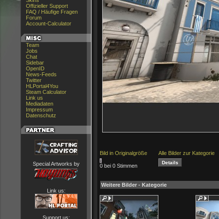
Skins
Offizieller Support
FAQ / Häufige Fragen
Forum
Account-Calculator
Team
Jobs
Chat
Sidebar
OpenID
News-Feeds
Twitter
HLPortal4You
Steam Calculator
Link us
Mediadaten
Impressum
Datenschutz
Bild in Originalgröße
Alle Bilder zur Kategorie
Special Artworks by
0 bei 0 Stimmen
Weitere Bilder - Kategorie
Link us:
Support us: