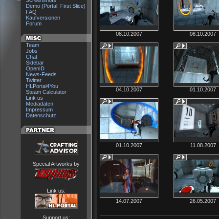
Screenshots
Demo (Portal: First Slice)
FAQ
Kaufversionen
Forum
08.10.2007
08.10.2007
Team
Jobs
Chat
Sidebar
OpenID
News-Feeds
Twitter
HLPortal4You
04.10.2007
01.10.2007
Steam Calculator
Link us
Mediadaten
Impressum
Datenschutz
01.10.2007
11.08.2007
Special Artworks by
Link us:
14.07.2007
26.05.2007
Support us: