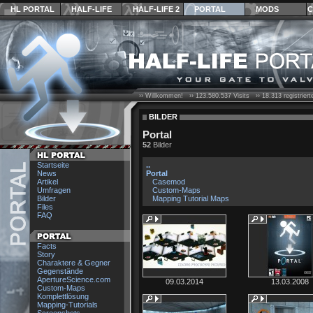
HL PORTAL
HALF-LIFE
HALF-LIFE 2
PORTAL
MODS
C
›› Willkommen! ››
123.580.537
Visits ››
18.313
registrier
BILDER
Portal
52
Bilder
Startseite
..
News
Portal
Artikel
Casemod
Umfragen
Custom-Maps
Bilder
Mapping Tutorial Maps
Files
FAQ
Facts
Story
Charaktere & Gegner
Gegenstände
ApertureScience.com
09.03.2014
13.03.2008
Custom-Maps
Komplettlösung
Mapping-Tutorials