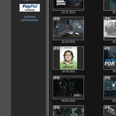
22.11.2012
30
HLPortal
auf Facebook
20.10.2011
20
18.05.2011
18
09.04.2011
09