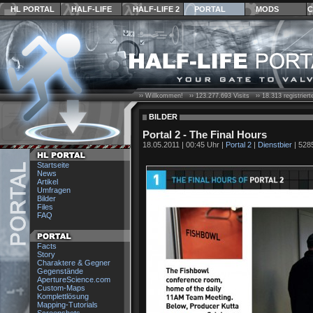
HL PORTAL
HALF-LIFE
HALF-LIFE 2
PORTAL
MODS
C
›› Willkommen! ››
123.277.693
Visits ››
18.313
registrier
BILDER
Portal 2 - The Final Hours
18.05.2011 | 00:45 Uhr |
Portal 2
|
Dienstbier
| 5285
Startseite
News
Artikel
Umfragen
Bilder
Files
FAQ
Facts
Story
Charaktere & Gegner
Gegenstände
ApertureScience.com
Custom-Maps
Komplettlösung
Mapping-Tutorials