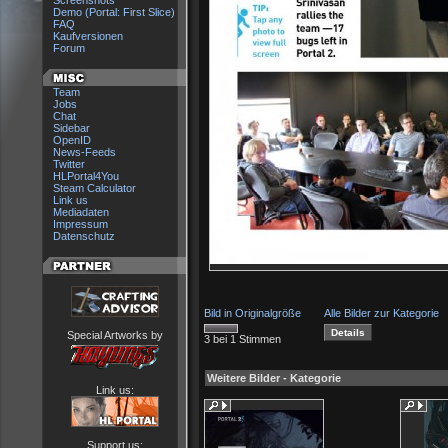
Screenshots
Demo (Portal: First Slice)
FAQ
Kaufversionen
Forum
Team
Jobs
Chat
Sidebar
OpenID
News-Feeds
Twitter
HLPortal4You
Steam Calculator
Link us
Mediadaten
Impressum
Datenschutz
Bild in Originalgröße
Alle Bilder zur Kategorie
Special Artworks by
3 bei 1 Stimmen
Weitere Bilder - Kategorie
Link us:
Support us: