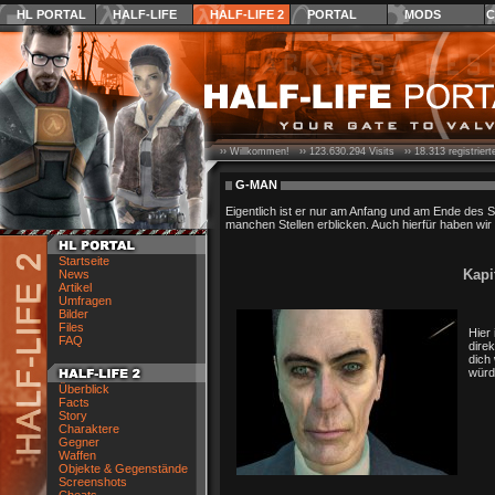
HL PORTAL
HALF-LIFE
HALF-LIFE 2
PORTAL
MODS
C
›› Willkommen! ››
123.630.294
Visits ››
18.313
registrier
G-MAN
Eigentlich ist er nur am Anfang und am Ende des 
manchen Stellen erblicken. Auch hierfür haben wir
Startseite
Kapi
News
Artikel
Umfragen
Bilder
Files
Hier
FAQ
dire
dich 
würd
Überblick
Facts
Story
Charaktere
Gegner
Waffen
Objekte & Gegenstände
Screenshots