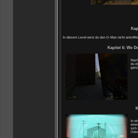
Kap
In diesem Level wirst du den G-Man nicht antreffe
Kapitel 6: We 
Nach
du e
ganz
K
In e
eine
sich
Odes