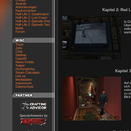
Cheats
Awards
Anforderungen
Kapitel 2: Red 
Kaufversionen
Half-Life 2: Deathmatch
Half-Life 2: Lost Coast
Half-Life 2: Episode One
In Dr
Half-Life 2: Episode Two
Über
Mods
selb
Forum
wart
Team
Jobs
Chat
Sidebar
OpenID
News-Feeds
Twitter
HLPortal4You
Kapitel 
Steam Calculator
Link us
Mediadaten
Auf 
Impressum
sich
Datenschutz
sein
zu se
Blic
Special Artworks by