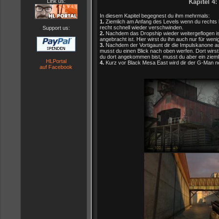
Link us:
Kapitel 4
In diesem Kapitel begegnest du ihm mehrmals:
1.
Ziemlich am Anfang des Levels wenn du rechts h
recht schnell wieder verschwinden.
Support us:
2.
Nachdem das Dropship wieder weitergeflogen i
angebracht ist. Hier wirst du ihn auch nur für w
3.
Nachdem der Vortigaunt dir die Impulskanone au
musst du einen Blick nach oben werfen. Dort wir
du dort angekommen bist, musst du aber ein zieml
HLPortal
4.
Kurz vor Black Mesa East wird dir der G-Man
auf Facebook