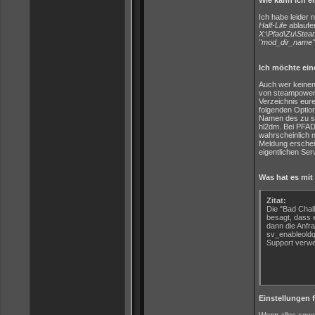
Wie kann ich ei
Ich habe leider 
Half-Life
ablaufen
X:\Pfad\Zu\Ste
"mod_dir_name"
Ich möchte ein
Auch wer keinen
von steampowered
Verzeichnis eure
folgenden Optio
Namen des zu st
hl2dm. Bei PFAD 
wahrscheinlich n
Meldung erschein
eigentlichen Serv
Was hat es mit
Zitat:
Die "Bad Chal
besagt, dass e
dann die Anfr
sv_enableoldq
Support verwe
Einstellungen 