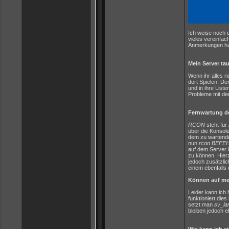
Ich weise noch e
vieles vereinfac
Anmerkungen hat,
Mein Server tauc
Wenn ihr alles r
dort Spielen. De
und in ihre List
Probleme mit der
Fernwartung d
RCON
steht für
über die Konsole
dem zu wartende
nun
rcon BEFE
auf dem Server 
zu können. Hierz
jedoch zusätzlic
einem ebenfalls 
Können auf mei
Leider kann ich
funktioniert die
setzt man
sv_la
bleiben jedoch e