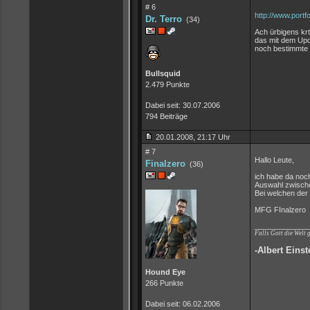
# 6
http://www.port
Dr. Terro
(34)
Ach ürbigens kr
das mit dem Upd
noch bestimmte I
Bullsquid
2.479 Punkte
Dabei seit: 30.07.2006
794 Beiträge
20.01.2008, 21:17 Uhr
# 7
Hallo Leute,
Finalzero
(36)
ich habe da noc
Auswahl zwischen
Bei welchen der 
MFG FInalzero
_____________
Falls Gott die Welt 
-Albert Einst
Hound Eye
266 Punkte
Dabei seit: 06.02.2006