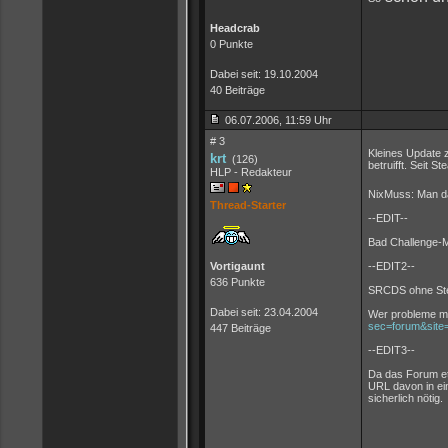
Headcrab
0 Punkte
Dabei seit: 19.10.2004
40 Beiträge
06.07.2006, 11:59 Uhr
# 3
Kleines Update 
krt
(126)
betruifft. Seit S
HLP - Redakteur
NixMuss: Man 
Thread-Starter
--EDIT--
Bad Challenge-M
Vortigaunt
--EDIT2--
636 Punkte
SRCDS ohne Ste
Dabei seit: 23.04.2004
Wer probleme mit
sec=forum&site
447 Beiträge
--EDIT3--
Da das Forum etw
URL davon in ein
sicherlich nötig.