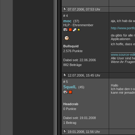
07.07.2006, 07:53 Uhr
# 4
moc
aja, ich hab da 
(37)
HLP - Ehrenmember
http://www.port
da gibts für all
Applicationen
ich hoffe, dass e
Bullsquid
2.576 Punkte
_____________
www.source-edit
Alle User sind h
Dabei seit: 22.06.2006
Wenn ihr Fragen
882 Beiträge
12.07.2006, 15:45 Uhr
# 5
Hallo
SquelL
(45)
Ich habe den t-on
kann mir jemadn
Headcrab
0 Punkte
Dabei seit: 19.01.2008
1 Beitrag
19.01.2008, 11:56 Uhr