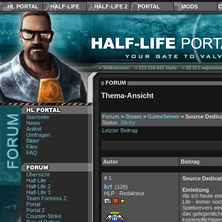
HL PORTAL
HALF-LIFE
HALF-LIFE 2
PORTAL
MODS
C
›› Willkommen! ››
123.316.943
Visits ››
18.313
registrier
FORUM
Thema-Ansicht
Forum
>
Steam
>
GameServer
> Source Dedica
Startseite
Status:
Sticky
News
Artikel
Letzter Beitrag
Umfragen
Bilder
Files
FAQ
Autor
Beitrag
Übersicht
# 1
Source Dedicat
Half-Life
krt
Half-Life 2
(126)
Einleitung
Half-Life 3
HLP - Redakteur
Als ich heute et
Team Fortress 2
Life
- immer noch
Portal
Spielservers ein
Portal 2
das gelegentlic
Counter-Strike
kostenpflichtige