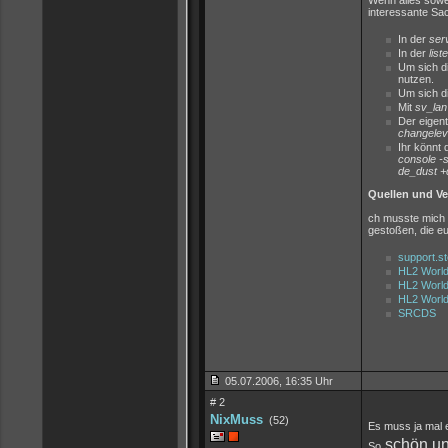
Wenn alles sowe
interessante Sa
In der
ser
In der
list
Um sich di
nutzen.
Um sich di
Mit
sv_lan
Der eigent
changele
Ihr könnt
console -
de_dust +
Quellen und Ve
ch musste mich w
gestoßen, die eu
support.
HL2 World
HL2 World
HL2 World 
SRCDS
05.07.2006, 16:35 Uhr
# 2
NixMuss
(52)
Es muss ja mal e
schön un
So