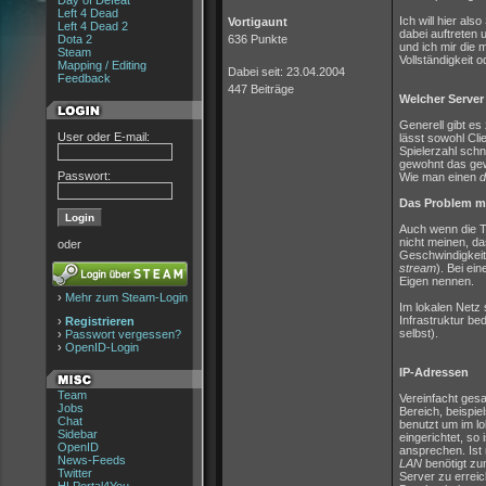
Day of Defeat
Left 4 Dead
Ich will hier al
Vortigaunt
Left 4 Dead 2
dabei auftreten
Dota 2
636 Punkte
und ich mir die 
Steam
Vollständigkeit 
Mapping / Editing
Dabei seit: 23.04.2004
Feedback
447 Beiträge
Welcher Server 
Generell gibt es
User oder E-mail:
lässt sowohl Cli
Spielerzahl sch
gewohnt das gew
Passwort:
Wie man einen
d
Das Problem mi
Auch wenn die Te
nicht meinen, da
oder
Geschwindigkeit,
stream
). Bei ei
Eigen nennen.
›
Mehr zum Steam-Login
Im lokalen Netz 
Infrastruktur b
›
Registrieren
selbst).
›
Passwort vergessen?
›
OpenID-Login
IP-Adressen
Team
Vereinfacht ges
Jobs
Bereich, beispi
Chat
benutzt um im l
Sidebar
eingerichtet, so
OpenID
ansprechen. Ist 
News-Feeds
LAN
benötigt zu
Twitter
Server zu errei