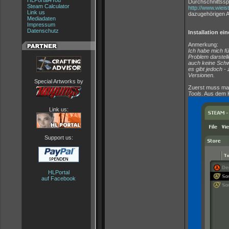
HLPortal4You
Durchschnittsspi
Steam Calculator
http://www.wieis
Link us
dazugehörigen Ar
Mediadaten
Impressum
Datenschutz
Installation ei
Anmerkung:
Ich habe mich fü
Problem darstell
auch keine Schw
es gibt jedoch -
Versionen.
Special Artworks by
Zuerst muss man
Tools
. Aus dem 
Link us:
Support us:
HLPortal
auf Facebook