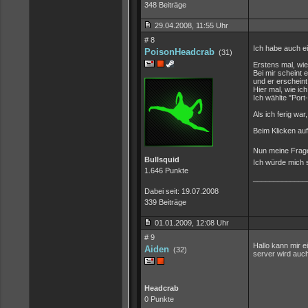
348 Beiträge
29.04.2008, 11:55 Uhr
# 8
Ich habe auch e
PoisonHeadcrab
(31)
Erstens mal, wi
Bei mir scheint 
und er erscheint
Hier mal, wie ic
Ich wählte "Port
Als ich ferig wa
Beim Klicken auf
Nun meine Frage
Bullsquid
Ich würde mich 
1.646 Punkte
_____________
Dabei seit: 19.07.2008
339 Beiträge
01.01.2009, 12:08 Uhr
# 9
Hallo kann mir e
Aiden
(32)
server wird auch
Headcrab
0 Punkte