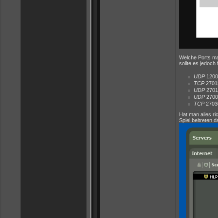
Welche Ports man
sollte es jedoch 
UDP
1200
TCP
2701
UDP
2701
UDP
2700
TCP
27030
Hat man alles ri
Spiel beitreten 