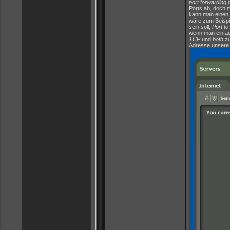
port forwarding
g
Ports ab, doch m
kann man einen N
wäre zum Beispi
sein soll,
Port to
wenn man einfach
TCP
und
both
zu
Adresse unsere 