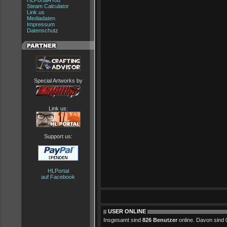
HLPortal4You
Steam Calculator
Link us
Mediadaten
Impressum
Datenschutz
Special Artworks by
Link us:
Support us:
HLPortal
auf Facebook
USER ONLINE
Insgesamt sind
826 Benutzer
online. Davon sind 0 