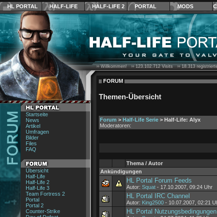
HL PORTAL
HALF-LIFE
HALF-LIFE 2
PORTAL
MODS
C
›› Willkommen! ››
123.102.712
Visits ››
18.313
registrier
FORUM
Themen-Übersicht
Startseite
Forum
>
Half-Life Serie
> Half-Life: Alyx
News
Moderatoren:
Artikel
Umfragen
Bilder
Files
FAQ
Thema / Autor
Übersicht
Ankündigungen
Half-Life
HL Portal Forum Feeds
Half-Life 2
Autor:
Squat
- 17.10.2007, 09:24 Uhr
Half-Life 3
Team Fortress 2
HL Portal IRC Channel
Portal
Autor:
King2500
- 10.07.2007, 02:21 U
Portal 2
HL Portal Nutzungsbedingungen
Counter-Strike