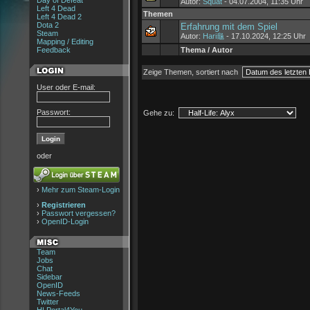
Day of Defeat
Autor:
Squat
- 04.07.2004, 11:35 Uhr
Left 4 Dead
Themen
Left 4 Dead 2
Dota 2
Erfahrung mit dem Spiel
Steam
Autor:
Hari龜
- 17.10.2024, 12:25 Uhr
Mapping / Editing
Feedback
Thema / Autor
Zeige Themen, sortiert nach
User oder E-mail:
Passwort:
Gehe zu:
oder
›
Mehr zum Steam-Login
›
Registrieren
›
Passwort vergessen?
›
OpenID-Login
Team
Jobs
Chat
Sidebar
OpenID
News-Feeds
Twitter