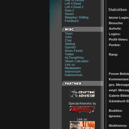
Day of Defeat
Left 4 Dead
Left 4 Dead 2
Statistiken
Dota 2
Steam
Mapping / Editing
letzter Login
Feedback
Besuche:
Aufrufe:
Team
Logins:
Jobs
Profil-Views:
Chat
Sidebar
Punkte:
OpenID
News-Feeds
Twitter
Rang:
HLPortal4You
Steam Calculator
Link us
Mediadaten
Impressum
Forum Beiträ
Datenschutz
Kommentare
ges. Message
empf. Messa
Galerie Bilder
Gästebuch Ei
Special Artworks by
Buddies:
Ignores:
Link us:
Nickhistory: