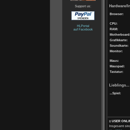
Hardware/In
Support us:
Browser:
CPU:
HLPortal
RAM:
auf Facebook
Motherboard
Grafikkarte:
Soundkarte:
Monitor:
Maus:
Mauspad:
Tastatur:
Lieblings...
...Spiel:
USER ONLI
Insgesamt sin