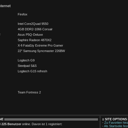
ternet
Firefox
Intel Core2Quad 9550
4GB DDR2-1066 Corsair
:
Asus P5Q-Deluxe
Saphire Radeon 4870X2
X-fi Fatal1ty Extreme Pro Gamer
22" Samsung Syncmaster 226BW
Logitech G9
Steelpad S&S
Logitech G15 refresh
Team Fortress 2
NE
SITE OPTIONS
-
Zu Favoriten hin
d
225 Benutzer
online. Davon ist 1 registriert:
-
Als Startseite fes