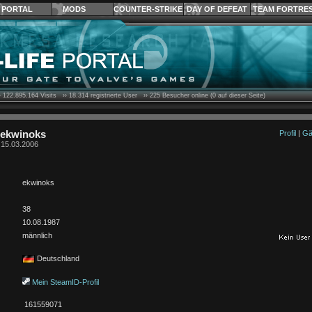
PORTAL
MODS
COUNTER-STRIKE
DAY OF DEFEAT
TEAM FORTRE
›
122.895.164
Visits ››
18.314
registrierte User ››
225
Besucher online (0 auf dieser Seite)
n ekwinoks
Profil
|
Gä
t 15.03.2006
ekwinoks
38
10.08.1987
männlich
Deutschland
Mein SteamID-Profil
161559071