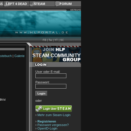
SS
LEFT 4 DEAD
STEAM
FORUM
FB
|
Tw
|
YT
|
SC
stebuch
|
Galerie
User oder E-mail:
Passwort:
oder
›
Mehr zum Steam-Login
›
Registrieren
›
Passwort vergessen?
›
OpenID-Login