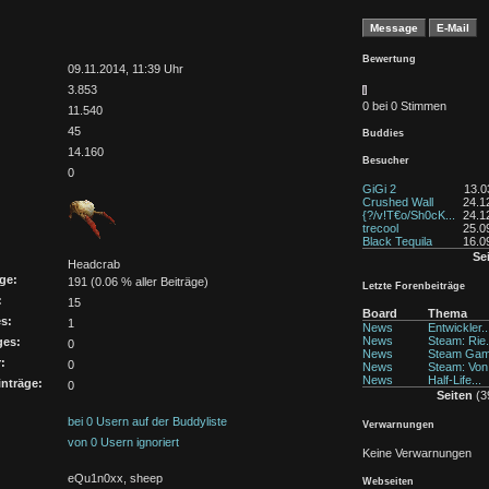
Bewertung
:
09.11.2014, 11:39 Uhr
3.853
0 bei 0 Stimmen
11.540
45
Buddies
14.160
Besucher
0
GiGi 2
13.0
Crushed Wall
24.1
{?/v!T€o/Sh0cK...
24.1
trecool
25.0
Black Tequila
16.0
Se
Headcrab
ge:
191 (0.06 % aller Beiträge)
Letzte Forenbeiträge
:
15
Board
Thema
s:
1
News
Entwickler..
News
Steam: Rie.
ges:
0
News
Steam Game
:
0
News
Steam: Von.
News
Half-Life...
nträge:
0
Seiten
(39
bei 0 Usern auf der Buddyliste
Verwarnungen
von 0 Usern ignoriert
Keine Verwarnungen
eQu1n0xx, sheep
Webseiten