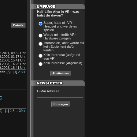
Half-Life: Alyx in VR - was
hälst du davon?
Super, habe ein VR-
Headset und werde es
spielen
Werde mir hierfür VR-
Hardware zulegen
Interessiert, aber werde mir
kein Equipment dafür
kaufen
3.2011, 09:32 Uhr
Kein Interesse (aufgrund
2.2009, 01:17 Uhr
von VR)
2.2008, 15:41 Uhr
Kein Interesse (Allgemein)
9.2008, 14:25 Uhr
9.2008, 16:41 Uhr
iten
(3): [
1
]
2
3
»
E-Mail Adresse:
.
..
...
..
): [
1
]
2
3
...
39
»