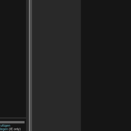
zufügen
tlegen
(IE only)