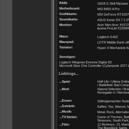
RAM:
16GB G.Skill RipJaw
Motherboard:
MSI B450-A Pro
Grafikkarte:
MSI GeForce RTX207
Soundkarte:
ASUS Xonar DX 7.1 (P
Monitor:
Acer Nitro Acer XV27
iiyama ProLite E2209
Maus:
Logitech G402
Mauspad:
LOTR Middle-Earth off
Tastatur:
Hyper X Mechanicle K
Sonstiges:
Logitech Wingman Extreme Digital 3D
Microsoft Xbox One Controller (Cyberpunk 2077 Li
Lieblings...
...Spiel:
Half-Life / Ultima Onlin
/ Battlefield: Bad Com
...Mod:
Natural Selection / Bra
Renegade-X / Mechwar
...Essen:
Selbstgemachter Nudel
...Getränk:
Kaffee, Tee, Wasser, 
...Musik:
Metal, Rock, Alternative
...TV-Serien:
Game of Thrones, Battl
Simpsons, South Park
...Film:
12 Monkeys, 23, Matri
The Boondock Saints, 