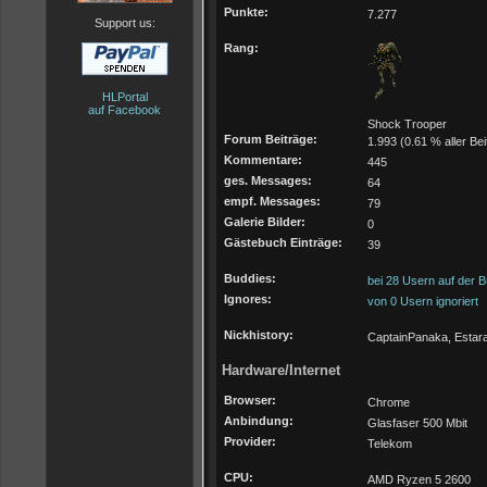
Punkte:
7.277
Support us:
Rang:
HLPortal
auf Facebook
Shock Trooper
Forum Beiträge:
1.993 (0.61 % aller Bei
Kommentare:
445
ges. Messages:
64
empf. Messages:
79
Galerie Bilder:
0
Gästebuch Einträge:
39
Buddies:
bei 28 Usern auf der B
Ignores:
von 0 Usern ignoriert
Nickhistory:
CaptainPanaka, Estar
Hardware/Internet
Browser:
Chrome
Anbindung:
Glasfaser 500 Mbit
Provider:
Telekom
CPU:
AMD Ryzen 5 2600