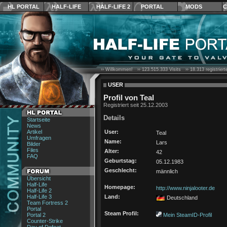
HL PORTAL
HALF-LIFE
HALF-LIFE 2
PORTAL
MODS
C
›› Willkommen! ››
123.515.333
Visits ››
18.313
registrier
USER
Profil von Teal
Registriert seit 25.12.2003
Details
Startseite
News
Artikel
User:
Teal
Umfragen
Name:
Lars
Bilder
Files
Alter:
42
FAQ
Geburtstag:
05.12.1983
Geschlecht:
männlich
Übersicht
Half-Life
Homepage:
http://www.ninjalooter.de
Half-Life 2
Half-Life 3
Land:
Deutschland
Team Fortress 2
Portal
Steam Profil:
Portal 2
Mein SteamID-Profil
Counter-Strike