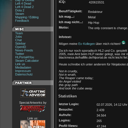
Day of Defeat
ICQ:
420615531
Left 4 Dead
Left 4 Dead 2
Dota 2
Beruf/Tätigkeit:
Redakteur
Steam
Ich mag...:
Mapping / Editing
Metal
Feedback
Ich mag nicht...:
Hip Hop
Motto:
The only constant is change.
Team
Jobs
Infotext:
Chat
Sidebar
Mögen meine
Ex-Kollegen
über mich richten!
OpenID
News-Feeds
Da ich nur noch sporadisch HL2 und Co. gespielt
Twitter
2005, mein Amt beim HLP nieder gelegt, was mir n
HLPortal4You
blackmesa.de/halflife.de/hlportal.de nicht leicht fiel.
Steam Calculator
Link us
Heute schreibe ich unter anderem für Ninjalooter.
Mediadaten
Impressum
Not in cruelty,
Datenschutz
Not in wrath,
The Reaper came today;
An Angel visited
this gray path
And took the cube away.
Statistiken
Special Artworks by
letzter Login:
02.07.2026, 14:12 Uhr
Besuche:
2.439
Aufrufe:
34.564
Link us:
Logins:
265
Profil-Views:
47.244