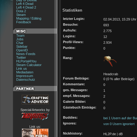
Day of Defeat
Left 4 Dead
Left 4 Dead 2
Statistiken
Dota 2
Steam
Mapping / Editing
letzter Login:
02.04.2013, 15:29 Uhr
Feedback
Besuche:
693
Aufrufe:
2.775
Team
Logins:
12
Jobs
Profil-Views:
2.934
Chat
Sidebar
Punkte:
0
OpenID
News-Feeds
Twitter
Rang:
HLPortal4You
Steam Calculator
Link us
Mediadaten
Headcrab
Impressum
Forum Beiträge:
0 (0 % aller Beiträge)
Datenschutz
Kommentare:
0
ges. Messages:
1
empf. Messages:
2
Galerie Bilder:
0
Gästebuch Einträge:
0
Special Artworks by
Buddies:
bei 1 Usern auf der Bu
Ignores:
von 0 Usern ignoriert
Link us:
Nickhistory:
HL2P.de | dB