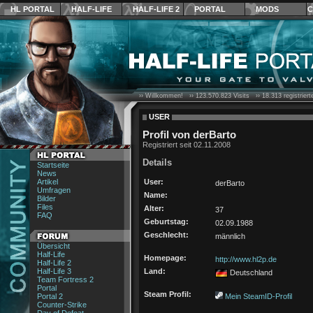
HL PORTAL
HALF-LIFE
HALF-LIFE 2
PORTAL
MODS
C
›› Willkommen! ››
123.570.823
Visits ››
18.313
registrier
USER
Profil von derBarto
Registriert seit 02.11.2008
Details
Startseite
News
Artikel
User:
derBarto
Umfragen
Name:
Bilder
Files
Alter:
37
FAQ
Geburtstag:
02.09.1988
Geschlecht:
männlich
Übersicht
Half-Life
Homepage:
http://www.hl2p.de
Half-Life 2
Half-Life 3
Land:
Deutschland
Team Fortress 2
Portal
Steam Profil:
Portal 2
Mein SteamID-Profil
Counter-Strike