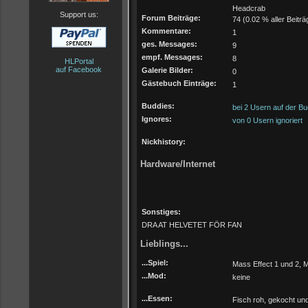
Headcrab
Support us:
Forum Beiträge:
74 (0.02 % aller Beiträ
Kommentare:
1
ges. Messages:
9
empf. Messages:
8
HLPortal
auf Facebook
Galerie Bilder:
0
Gästebuch Einträge:
1
Buddies:
bei 2 Usern auf der Bu
Ignores:
von 0 Usern ignoriert
Nickhistory:
Hardware/Internet
Sonstiges:
DRA AT HELVETET FÖR FAN
Lieblings...
...Spiel:
Mass Effect 1 und 2, 
...Mod:
keine
...Essen:
Fisch roh, gekocht und 