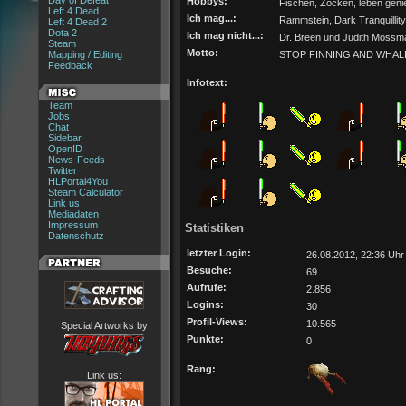
Day of Defeat
Hobbys:
Fischen, Zocken, leben gen
Left 4 Dead
Ich mag...:
Rammstein, Dark Tranquillity, 
Left 4 Dead 2
Dota 2
Ich mag nicht...:
Dr. Breen und Judith Mossm
Steam
Motto:
Mapping / Editing
STOP FINNING AND WHAL
Feedback
Infotext:
Team
Jobs
Chat
Sidebar
OpenID
News-Feeds
Twitter
HLPortal4You
Steam Calculator
Link us
Mediadaten
Impressum
Statistiken
Datenschutz
letzter Login:
26.08.2012, 22:36 Uhr
Besuche:
69
Aufrufe:
2.856
Logins:
30
Profil-Views:
10.565
Special Artworks by
Punkte:
0
Rang:
Link us: