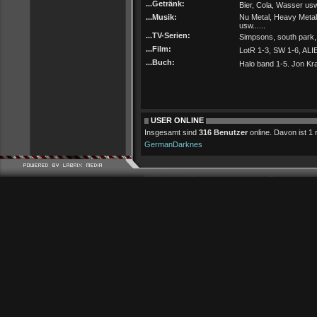
...Getränk:
Bier, Cola, Wasser usw.
...Musik:
Nu Metal, Heavy Metal
usw......
...TV-Serien:
Simpsons, south park,
...Film:
LotR 1-3, SW 1-6, ALI
...Buch:
Halo band 1-5. Jon Kra
USER ONLINE
Insgesamt sind
316 Benutzer
online. Davon ist 1 r
GermanDarknes