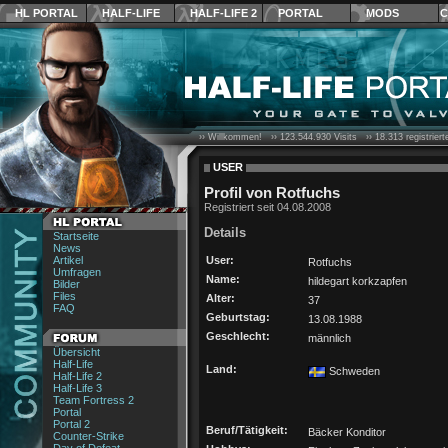
HL PORTAL
HALF-LIFE
HALF-LIFE 2
PORTAL
MODS
C
›› Willkommen! ››
123.544.930
Visits ››
18.313
registrier
USER
Profil von Rotfuchs
Registriert seit 04.08.2008
Details
Startseite
News
Artikel
User:
Rotfuchs
Umfragen
Name:
hildegart korkzapfen
Bilder
Files
Alter:
37
FAQ
Geburtstag:
13.08.1988
Geschlecht:
männlich
Übersicht
Half-Life
Land:
Schweden
Half-Life 2
Half-Life 3
Team Fortress 2
Portal
Portal 2
Beruf/Tätigkeit:
Bäcker Konditor
Counter-Strike