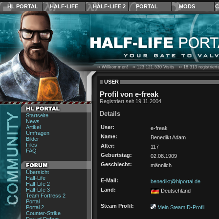
HL PORTAL
HALF-LIFE
HALF-LIFE 2
PORTAL
MODS
C
›› Willkommen! ››
123.121.530
Visits ››
18.313
registrier
USER
Profil von e-freak
Registriert seit 19.11.2004
Details
Startseite
News
Artikel
User:
e-freak
Umfragen
Name:
Benedikt Adam
Bilder
Files
Alter:
117
FAQ
Geburtstag:
02.08.1909
Geschlecht:
männlich
Übersicht
Half-Life
E-Mail:
benedikt@hlportal.de
Half-Life 2
Half-Life 3
Land:
Deutschland
Team Fortress 2
Portal
Steam Profil:
Portal 2
Mein SteamID-Profil
Counter-Strike