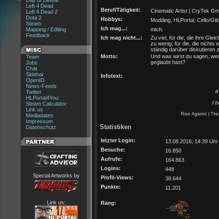
Day of Defeat
Left 4 Dead
Beruf/Tätigkeit:
Cinematic Artist | CryTek G
Left 4 Dead 2
Dota 2
Hobbys:
Modding, HLPortal, Cello/Gitt
Steam
Ich mag...:
Mapping / Editing
mich.
Feedback
Ich mag nicht...:
Zu viel, für die, die ihre Glei
zu wenig, für die, die nichts
ständig darüber diskutieren
Motto:
Und was wirst du sagen, wen
Team
geglaubt hast?
Jobs
Chat
Sidebar
Infotext:
OpenID
News-Feeds
a
Twitter
HLPortal4You
I h
Steam Calculator
Link us
Rise Against | The
Mediadaten
Impressum
Statistiken
Datenschutz
letzter Login:
13.08.2016, 14:39 Uhr
Besuche:
16.850
Aufrufe:
164.863
Logins:
448
Special Artworks by
Profil-Views:
38.644
Punkte:
11.201
Link us:
Rang: