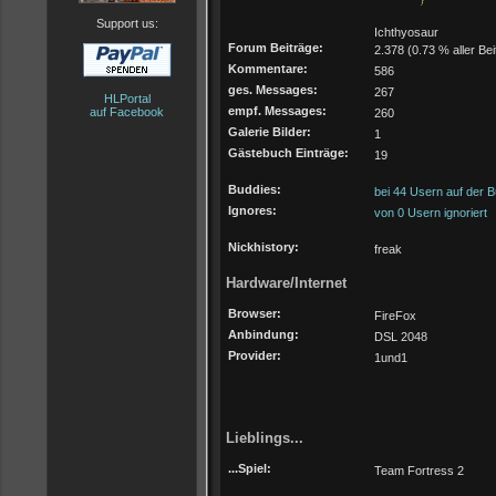
Support us:
Ichthyosaur
Forum Beiträge:
2.378 (0.73 % aller Bei
Kommentare:
586
ges. Messages:
267
HLPortal
empf. Messages:
auf Facebook
260
Galerie Bilder:
1
Gästebuch Einträge:
19
Buddies:
bei 44 Usern auf der B
Ignores:
von 0 Usern ignoriert
Nickhistory:
freak
Hardware/Internet
Browser:
FireFox
Anbindung:
DSL 2048
Provider:
1und1
Lieblings...
...Spiel:
Team Fortress 2