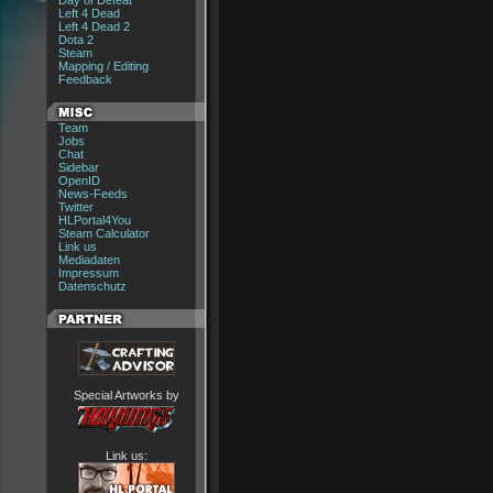
Day of Defeat
Left 4 Dead
Left 4 Dead 2
Dota 2
Steam
Mapping / Editing
Feedback
Team
Jobs
Chat
Sidebar
OpenID
News-Feeds
Twitter
HLPortal4You
Steam Calculator
Link us
Mediadaten
Impressum
Datenschutz
Special Artworks by
Link us: