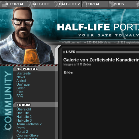
HL PORTAL
HALF-LIFE
HALF-LIFE 2
PORTAL
MODS
C
›› Willkommen! ››
123.409.989
Visits ››
18.313
registrier
USER
Galerie von Zerfleischte Kanadieri
Insgesamt 0 Bilder
Bilder
Startseite
News
Artikel
Umfragen
Bilder
Files
FAQ
Übersicht
Half-Life
Half-Life 2
Half-Life 3
Team Fortress 2
Portal
Portal 2
Counter-Strike